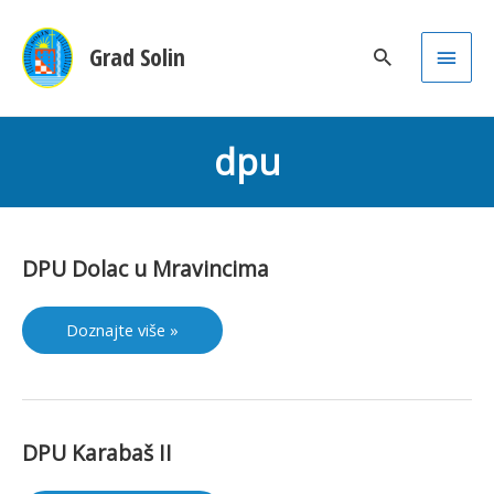
Main
Grad Solin
Men
dpu
DPU Dolac u Mravincima
DPU
Doznajte više »
Dolac
u
Mravincima
DPU Karabaš II