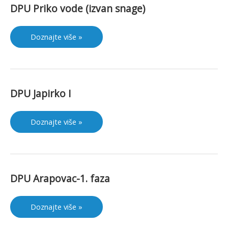
DPU Priko vode (izvan snage)
DPU
Doznajte više »
Priko
vode
(izvan
snage)
DPU Japirko I
DPU
Doznajte više »
Japirko
I
DPU Arapovac-1. faza
DPU
Doznajte više »
Arapovac-