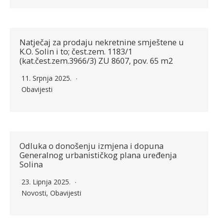
Natječaj za prodaju nekretnine smještene u
K.O. Solin i to; čest.zem. 1183/1
(kat.čest.zem.3966/3) ZU 8607, pov. 65 m2
11. Srpnja 2025.
Obavijesti
Odluka o donošenju izmjena i dopuna
Generalnog urbanističkog plana uređenja
Solina
23. Lipnja 2025.
Novosti
,
Obavijesti