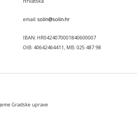
Hrvatska
email:
solin@solin.hr
IBAN: HR0424070001840600007
OIB: 40642464411, MB: 025 487 98
ijeme Gradske uprave