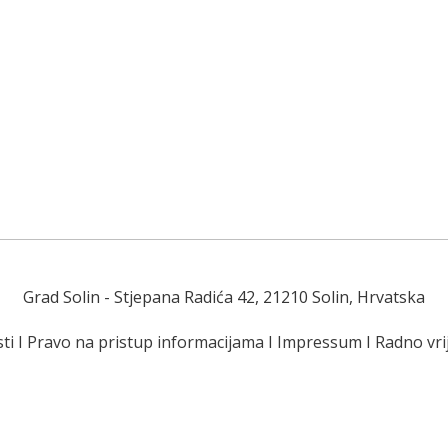
Grad Solin
- Stjepana Radića 42, 21210 Solin, Hrvatska
ti
I
Pravo na pristup informacijama
I
Impressum
I
Radno vr