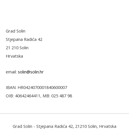
Grad Solin
Stjepana Radića 42
21 210 Solin
Hrvatska
email:
solin@solin.hr
IBAN: HR0424070001840600007
OIB: 40642464411, MB: 025 487 98
Grad Solin
- Stjepana Radića 42, 21210 Solin, Hrvatska