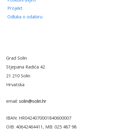
Projekt
Odluka o odabiru
Grad Solin
Stjepana Radića 42
21 210 Solin
Hrvatska
email:
solin@solin.hr
IBAN: HR0424070001840600007
OIB: 40642464411, MB: 025 487 98