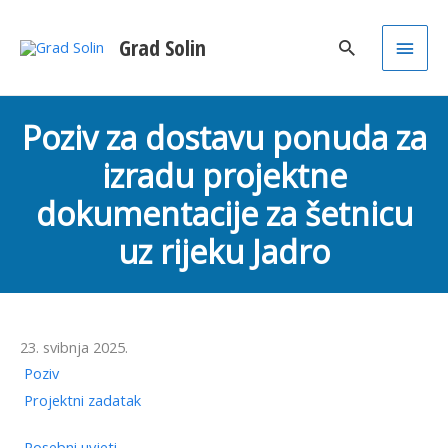
Main
Grad Solin
Men
Poziv za dostavu ponuda za
izradu projektne
dokumentacije za šetnicu
uz rijeku Jadro
23. svibnja 2025.
Poziv
Projektni zadatak
Posebni uvjeti