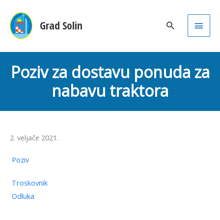
Main
Grad Solin
Men
Poziv za dostavu ponuda za
nabavu traktora
2. veljače 2021.
Poziv
Troskovnik
Odluka