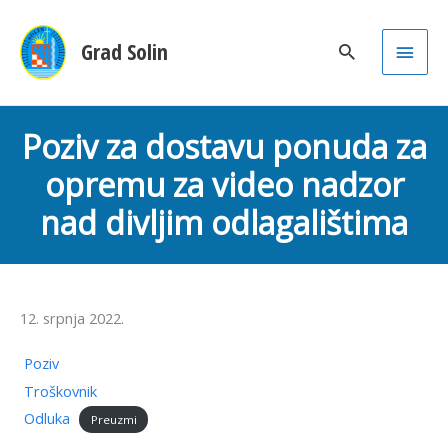
Main
Grad Solin
Men
Poziv za dostavu ponuda za
opremu za video nadzor
nad divljim odlagalištima
12. srpnja 2022.
Poziv
Troškovnik
Odluka
Preuzmi