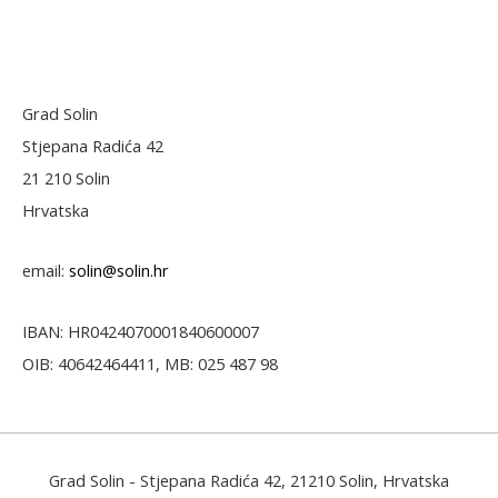
Grad Solin
Stjepana Radića 42
21 210 Solin
Hrvatska
email:
solin@solin.hr
IBAN: HR0424070001840600007
OIB: 40642464411, MB: 025 487 98
Grad Solin
- Stjepana Radića 42, 21210 Solin, Hrvatska