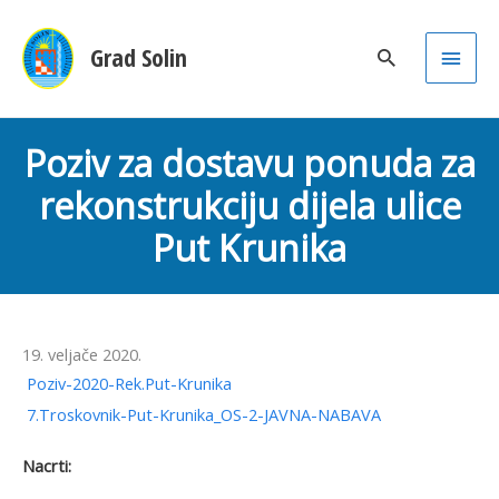
Main
Grad Solin
Men
Poziv za dostavu ponuda za
rekonstrukciju dijela ulice
Put Krunika
19. veljače 2020.
Poziv-2020-Rek.Put-Krunika
7.Troskovnik-Put-Krunika_OS-2-JAVNA-NABAVA
Nacrti: