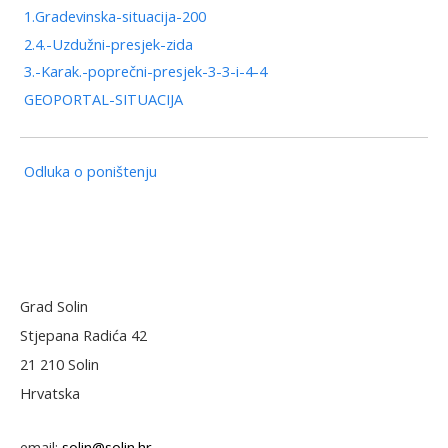
1.Gradevinska-situacija-200
2.4.-Uzdužni-presjek-zida
3.-Karak.-poprečni-presjek-3-3-i-4-4
GEOPORTAL-SITUACIJA
Odluka o poništenju
Grad Solin
Stjepana Radića 42
21 210 Solin
Hrvatska
email:
solin@solin.hr