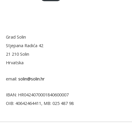
Grad Solin
Stjepana Radića 42
21 210 Solin
Hrvatska
email:
solin@solin.hr
IBAN: HR0424070001840600007
OIB: 40642464411, MB: 025 487 98