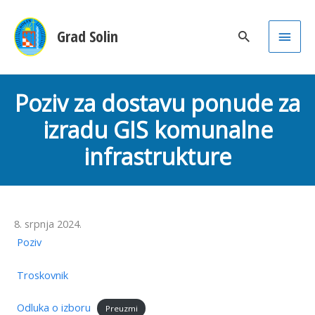
Main
Grad Solin
Men
Poziv za dostavu ponude za
izradu GIS komunalne
infrastrukture
8. srpnja 2024.
Poziv
Troskovnik
Odluka o izboru
Preuzmi