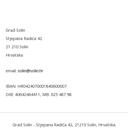
Grad Solin
Stjepana Radića 42
21 210 Solin
Hrvatska
email:
solin@solin.hr
IBAN: HR0424070001840600007
OIB: 40642464411, MB: 025 487 98
Grad Solin
- Stjepana Radića 42, 21210 Solin, Hrvatska