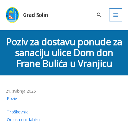
Main
Grad Solin
Men
Poziv za dostavu ponude za
sanaciju ulice Dom don
Frane Bulića u Vranjicu
21. svibnja 2025.
Poziv
Troškovnik
Odluka o odabiru