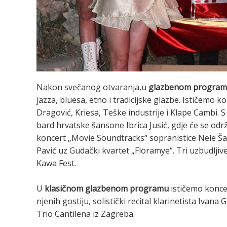
Nakon svečanog otvaranja,u
glazbenom progra
jazza, bluesa, etno i tradicijske glazbe. Ističemo k
Dragović, Kriesa, Teške industrije i Klape Cambi. 
bard hrvatske šansone Ibrica Jusić, gdje će se o
koncert „Movie Soundtracks“ sopranistice Nele Ša
Pavić uz Gudački kvartet „Floramye“. Tri uzbudljive
Kawa Fest.
U
klasičnom glazbenom programu
ističemo konce
njenih gostiju, solistički recital klarinetista Ivana
Trio Cantilena iz Zagreba.