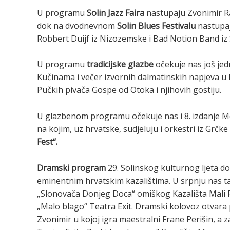
U programu
Solin Jazz Faira
nastupaju Zvonimir Rad
dok na dvodnevnom
Solin Blues Festivalu
nastupaj
Robbert Duijf iz Nizozemske i Bad Notion Band iz 
U programu
tradicijske glazbe
očekuje nas još jed
Kučinama i večer izvornih dalmatinskih napjeva u
Pučkih pivača Gospe od Otoka i njihovih gostiju.
U glazbenom programu očekuje nas i 8. izdanje 
na kojim, uz hrvatske, sudjeluju i orkestri iz Grčke
Fest“.
Dramski program
29. Solinskog kulturnog ljeta do
eminentnim hrvatskim kazalištima. U srpnju nas t
„Slonovača Donjeg Doca“ omiškog Kazališta Mali P
„Malo blago“ Teatra Exit. Dramski kolovoz otvara
Zvonimir u kojoj igra maestralni Frane Perišin, a 