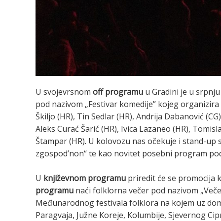
U svojevrsnom
off programu
u Gradini je u srpnj
pod nazivom „Festivar komedije” kojeg organizira 
Škiljo (HR), Tin Sedlar (HR), Andrija Dabanović (CG
Aleks Curać Šarić (HR), Ivica Lazaneo (HR), Tomisl
Štampar (HR). U kolovozu nas očekuje i stand-up
zgospod’non“ te kao novitet posebni program po
U
književnom programu
priredit će se promocija 
programu
naći folklorna večer pod nazivom „Večer
Međunarodnog festivala folklora na kojem uz doma
Paragvaja, Južne Koreje, Kolumbije, Sjevernog Cip