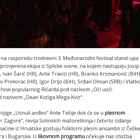
u na rasporedu trodnevni 3. Međunarodni festival stand-upa
provjerena ekipa iz Splicke scene, na kojem nastupaju Josip
), Ivan Šarić (HR), Ante Travizi (HR), Branko Krsmanović (BiH)
av Primorac (HR), Igor Drljo (BiH), Srđan Olman (SRB) i Vlatk
 show popularnog Ričarda pod nazivom „Oči uoči
d nazivom „Dean Kotiga Mega Kviz“.
knjige „Usnuli anđeo“ Ante Tešije dok će se u
plesnom
 Zagore“, revija Solinskih mažoretkinja i četvrto izdanje
ćine iz Hrvatske gostuju folklorni plesni ansambli iz Češke
ra i Bugarske. U
likovnom programu
očekuje nas izložba