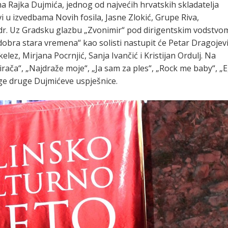
a Rajka Dujmića, jednog od najvećih hrvatskih skladatelja
vi u izvedbama Novih fosila, Jasne Zlokić, Grupe Riva,
i dr. Uz Gradsku glazbu „Zvonimir“ pod dirigentskim vodstvo
obra stara vremena“ kao solisti nastupit će Petar Dragojevi
lez, Mirjana Pocrnjić, Sanja Ivančić i Kristijan Ordulj. Na
irača“, „Najdraže moje“, „Ja sam za ples“, „Rock me baby“, „E
oge druge Dujmićeve uspješnice.