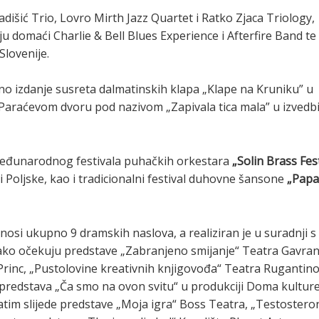
išić Trio, Lovro Mirth Jazz Quartet i Ratko Zjaca Triology,
u domaći Charlie & Bell Blues Experience i Afterfire Band te
Slovenije.
no izdanje susreta dalmatinskih klapa „Klape na Kruniku” u
 Paraćevom dvoru pod nazivom „Zapivala tica mala” u izvedb
Međunarodnog festivala puhačkih orkestara
„Solin Brass Fes
 i Poljske, kao i tradicionalni festival duhovne šansone
„Papa
nosi ukupno 9 dramskih naslova, a realiziran je u suradnji s
ako očekuju predstave „Zabranjeno smijanje“ Teatra Gavran
rinc, „Pustolovine kreativnih knjigovođa“ Teatra Rugantino
 predstava „Ča smo na ovon svitu“ u produkciji Doma kultur
zatim slijede predstave „Moja igra“ Boss Teatra, „Testostero