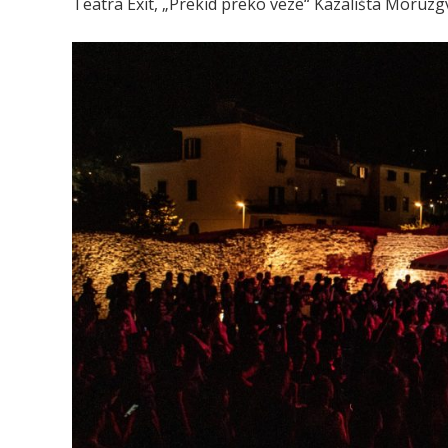
Teatra Exit, „Prekid preko veze“ Kazališta Moruzgv