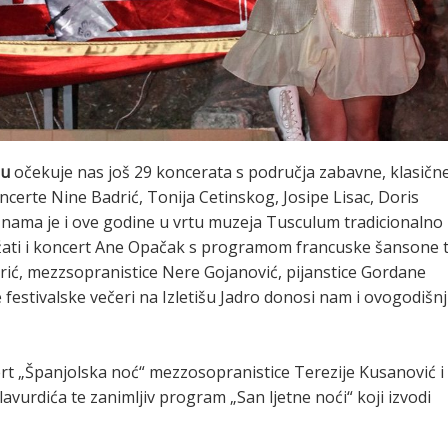
mu
očekuje nas još 29 koncerata s područja zabavne, klasične
oncerte Nine Badrić, Tonija Cetinskog, Josipe Lisac, Doris
S nama je i ove godine u vrtu muzeja Tusculum tradicionalno
držati i koncert Ane Opačak s programom francuske šansone 
rić, mezzsopranistice Nere Gojanović, pijanstice Gordane
 festivalske večeri na Izletišu Jadro donosi nam i ovogodišnj
rt „Španjolska noć“ mezzosopranistice Terezije Kusanović i
 Glavurdića te zanimljiv program „San ljetne noći“ koji izvodi