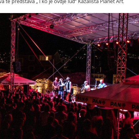
a te predstava „Tko je ovdje lud“ Kazališta Planet Art.