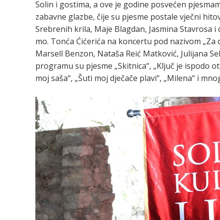
Solin i gostima, a ove je godine posvećen pjesmam
zabavne glazbe, čije su pjesme postale vječni hito
Srebrenih krila, Maje Blagdan, Jasmina Stavrosa 
mo. Tonća Ćićerića na koncertu pod nazivom „Za d
Marsell Benzon, Nataša Reić Matković, Julijana Seke
programu su pjesme „Skitnica“, „Ključ je ispodo ot
moj saša“, „Šuti moj dječače plavi“, „Milena“ i mn