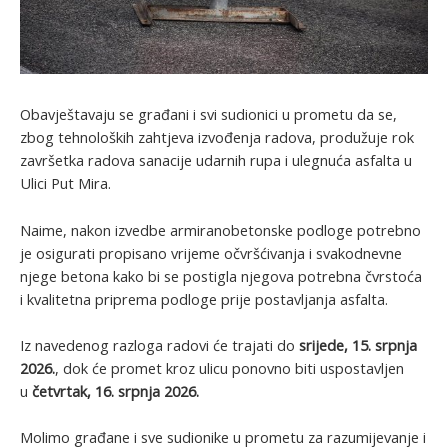
Obavještavaju se građani i svi sudionici u prometu da se,
zbog tehnoloških zahtjeva izvođenja radova, produžuje rok
završetka radova sanacije udarnih rupa i ulegnuća asfalta u
Ulici Put Mira.
Naime, nakon izvedbe armiranobetonske podloge potrebno
je osigurati propisano vrijeme očvršćivanja i svakodnevne
njege betona kako bi se postigla njegova potrebna čvrstoća
i kvalitetna priprema podloge prije postavljanja asfalta.
Iz navedenog razloga radovi će trajati do
srijede, 15. srpnja
2026.
, dok će promet kroz ulicu ponovno biti uspostavljen
u
četvrtak, 16. srpnja 2026.
Molimo građane i sve sudionike u prometu za razumijevanje i