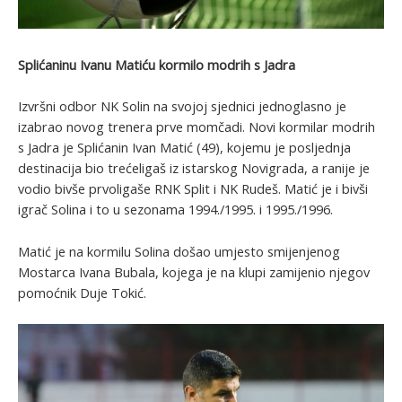
Splićaninu Ivanu Matiću kormilo modrih s Jadra
Izvršni odbor NK Solin na svojoj sjednici jednoglasno je
izabrao novog trenera prve momčadi. Novi kormilar modrih
s Jadra je Splićanin Ivan Matić (49), kojemu je posljednja
destinacija bio trećeligaš iz istarskog Novigrada, a ranije je
vodio bivše prvoligaše RNK Split i NK Rudeš. Matić je i bivši
igrač Solina i to u sezonama 1994./1995. i 1995./1996.
Matić je na kormilu Solina došao umjesto smijenjenog
Mostarca Ivana Bubala, kojega je na klupi zamijenio njegov
pomoćnik Duje Tokić.