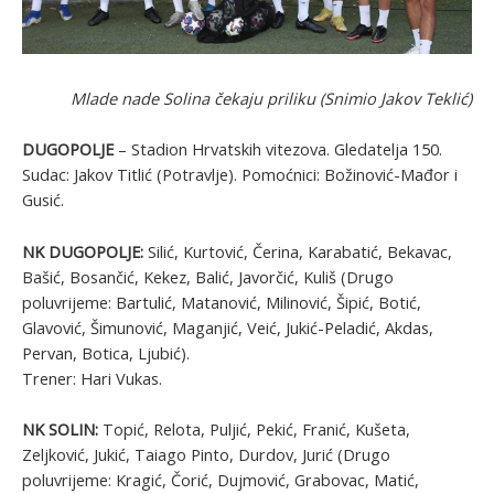
Mlade nade Solina čekaju priliku (Snimio Jakov Teklić)
DUGOPOLJE
– Stadion Hrvatskih vitezova. Gledatelja 150.
Sudac: Jakov Titlić (Potravlje). Pomoćnici: Božinović-Mađor i
Gusić.
NK DUGOPOLJE:
Silić, Kurtović, Čerina, Karabatić, Bekavac,
Bašić, Bosančić, Kekez, Balić, Javorčić, Kuliš (Drugo
poluvrijeme: Bartulić, Matanović, Milinović, Šipić, Botić,
Glavović, Šimunović, Maganjić, Veić, Jukić-Peladić, Akdas,
Pervan, Botica, Ljubić).
Trener: Hari Vukas.
NK SOLIN:
Topić, Relota, Puljić, Pekić, Franić, Kušeta,
Zeljković, Jukić, Taiago Pinto, Durdov, Jurić (Drugo
poluvrijeme: Kragić, Čorić, Dujmović, Grabovac, Matić,