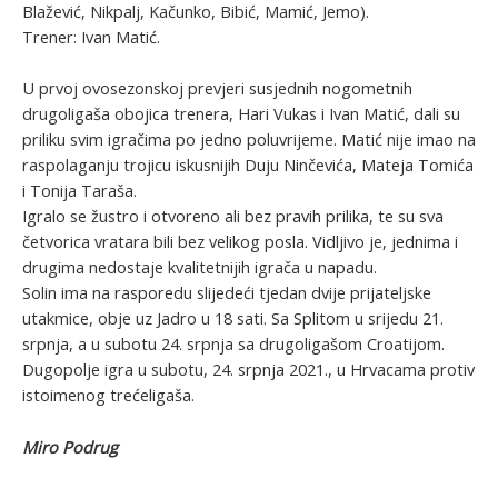
Blažević, Nikpalj, Kačunko, Bibić, Mamić, Jemo).
Trener: Ivan Matić.
U prvoj ovosezonskoj prevjeri susjednih nogometnih
drugoligaša obojica trenera, Hari Vukas i Ivan Matić, dali su
priliku svim igračima po jedno poluvrijeme. Matić nije imao na
raspolaganju trojicu iskusnijih Duju Ninčevića, Mateja Tomića
i Tonija Taraša.
Igralo se žustro i otvoreno ali bez pravih prilika, te su sva
četvorica vratara bili bez velikog posla. Vidljivo je, jednima i
drugima nedostaje kvalitetnijih igrača u napadu.
Solin ima na rasporedu slijedeći tjedan dvije prijateljske
utakmice, obje uz Jadro u 18 sati. Sa Splitom u srijedu 21.
srpnja, a u subotu 24. srpnja sa drugoligašom Croatijom.
Dugopolje igra u subotu, 24. srpnja 2021., u Hrvacama protiv
istoimenog trećeligaša.
Miro Podrug