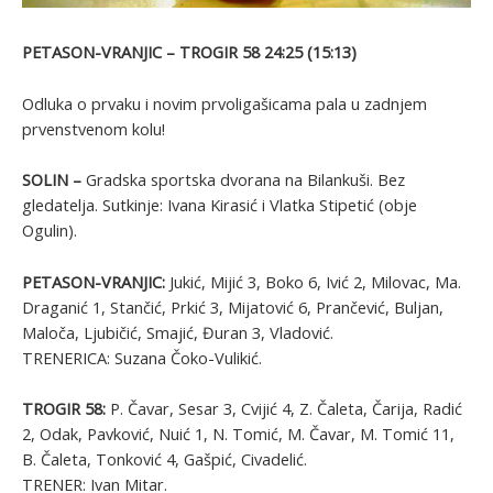
PETASON-VRANJIC – TROGIR 58 24:25 (15:13)
Odluka o prvaku i novim prvoligašicama pala u zadnjem
prvenstvenom kolu!
SOLIN –
Gradska sportska dvorana na Bilankuši. Bez
gledatelja. Sutkinje: Ivana Kirasić i Vlatka Stipetić (obje
Ogulin).
PETASON-VRANJIC:
Jukić, Mijić 3, Boko 6, Ivić 2, Milovac, Ma.
Draganić 1, Stančić, Prkić 3, Mijatović 6, Prančević, Buljan,
Maloča, Ljubičić, Smajić, Đuran 3, Vladović.
TRENERICA: Suzana Čoko-Vulikić.
TROGIR 58:
P. Čavar, Sesar 3, Cvijić 4, Z. Čaleta, Čarija, Radić
2, Odak, Pavković, Nuić 1, N. Tomić, M. Čavar, M. Tomić 11,
B. Čaleta, Tonković 4, Gašpić, Civadelić.
TRENER: Ivan Mitar.