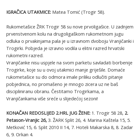
IGRAČICA UTAKMICE:
Matea Tomić (Trogir 58).
Rukometašice ŽRK Trogir 58 su nove prvoligašice. U zadnjem
prvenstvenom kolu na drugoligaškom rukometnom jugu
odluka o prvakinjama pala je u izravnom dvoboju Vranjičanki i
Trogirki. Pobjeda je izravno vodila u elitni razred hrvatski
rukometni razred.
Vranjičanke nisu uspjele na svom parketu savladati borbenije
Trogirke, koje su u ovoj utakmici manje griješile. Domaće
rukometašice su do odmora imale priliku odlučiti pitanje
pobjednica, no promašeno je mnogo zicera uz ne baš
discipliniranu obranu. Čestitamo Trogirkama, a
Vranjičankama više sreće u slijedećoj sezoni!
KONAČAN REDOSLIJED 2.HRL JUG ŽENE:
1. Trogir 58 28,
2.
Petason-Vranjic 26,
3. ŽARK Split 26, 4. Marina Kaštela 15, 5.
Metković 15, 6. Split 2010 II 14, 7. Hoteli Makarska 8, 8. Zadar
6, 9. Orkan 4.