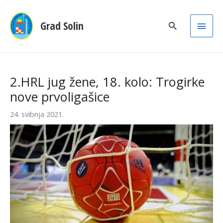
Main
Grad Solin
Men
2.HRL jug žene, 18. kolo: Trogirke
nove prvoligašice
24. svibnja 2021.