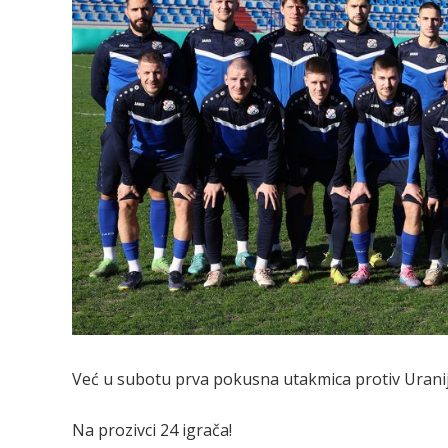
Već u subotu prva pokusna utakmica protiv Urani
Na prozivci 24 igrača!