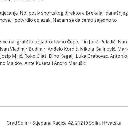
natjecanja. No, poziv sportskog direktora Brekala i današnjeg
lanove, i potvrdio dolazak. Nadam se da ćemo zajedno to
reme na igralištu uz Jadro: Ivano Čepo, Tin Jurić-Peladić, Ivan
 Ivan Vladimir Budimir, Anđelo Kordić, Nikola Šalinović, Mar
Josip Mijić, Roko Čilaš, Dino Kegalj, Luka Grabovac, Antonio
Nino Majdov, Ante Kušeta i Andro Marušić.
Grad Solin
- Stjepana Radića 42, 21210 Solin, Hrvatska