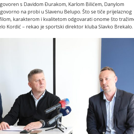
ogovoren s Davidom Ðurakom, Karlom Bilićem, Danylom
govorno na probi u Slavenu Belupo. Što se tiče prijelaznog
rofilom, karakterom i kvalitetom odgovarati onome što traži
lo Kordić – rekao je sportski direktor kluba Slavko Brekalo.