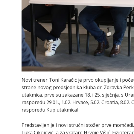
Novi trener Toni Karačić je prvo okupljanje i po
strane novog predsjednika kluba dr. Zdravka Perka,
utakmica, prve su zakazane 18. i 25. siječnja, s Ur
rasporedu 29.01., 1.02. Hrvace, 5.02. Croatia, 8.02
rasporedu Kup utakmica!
Predstavljen je i novi stručni stožer prve momčadi.
Luka Cikojević, a za vratare Hrvoje Višić. Fizioter