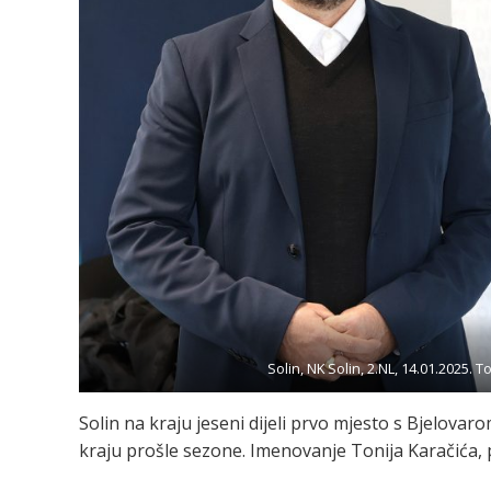
Solin, NK Solin, 2.NL, 14.01.2025. 
Solin na kraju jeseni dijeli prvo mjesto s Bjelovaro
kraju prošle sezone. Imenovanje Tonija Karačića, 