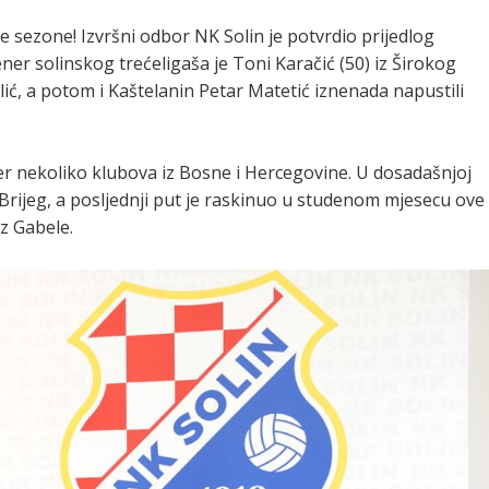
e sezone! Izvršni odbor NK Solin je potvrdio prijedlog
ner solinskog trećeligaša je Toni Karačić (50) iz Širokog
ić, a potom i Kaštelanin Petar Matetić iznenada napustili
er nekoliko klubova iz Bosne i Hercegovine. U dosadašnjoj
i Brijeg, a posljednji put je raskinuo u studenom mjesecu ove
iz Gabele.