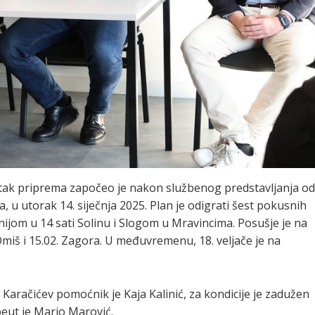
četak priprema započeo je nakon službenog predstavljanja od
 u utorak 14. siječnja 2025. Plan je odigrati šest pokusnih
anijom u 14 sati Solinu i Slogom u Mravincima. Posušje je na
. Omiš i 15.02. Zagora. U međuvremenu, 18. veljače je na
 Karačićev pomoćnik je Kaja Kalinić, za kondicije je zadužen
apeut je Mario Marović.