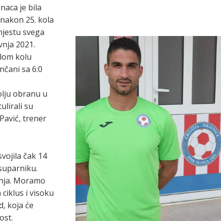
naca je bila
 nakon 25. kola
mjestu svega
vnja 2021.
šlom kolu
nčani sa 6:0
olju obranu u
ulirali su
Pavić, trener
vojila čak 14
suparniku.
enja. Moramo
ciklus i visoku
, koja će
ost.