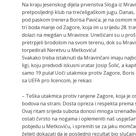
Na kraju jesenskog dijela prvenstva Sloga iz Mravi
pretposljednji klub na trećeligaškom jugu. Danas,
pod paskom trenera Borisa Pavića, je na osmom 
tri boda manje od Zagore, koja im u srijedu 28. tra
dolazi na megdan u Mravince. Unešićani su u pro
pretrpjeli brodolom na svom terenu, dok su Mravi
torpedirali Neretvu u Metkoviću!
Svakako treba istaknuti da Mravinčani imaju najb
ligi, koju predvodi iskusni vratar Josip Šolić, a kapit
samo 19 puta! Uoči utakmice protiv Zagore, Boris 
sa UEFA pro licencom, je rekao:
– Teška utakmica protiv ranjene Zagore, koja je os
bodova na strani. Dosta opreza i respekta prema 
Ovaj ritam srijeda subota donosi mnoga iznenađ
ostati čvrsto na nogama i oplemeniti naš uspješan 
pobjedu u Metkoviću, i spremiti se za jaku momčad
željeti dokazati da je posljednji rezultat bio slučajn