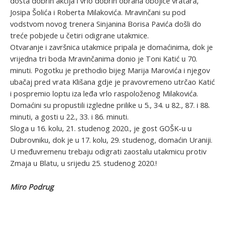
dosta dobrih akcija i vrlo dobrih obrana obojice vratara,
Josipa Šolića i Roberta Milakovića. Mravinčani su pod
vodstvom novog trenera Sinjanina Borisa Pavića došli do
treće pobjede u četiri odigrane utakmice.
Otvaranje i završnica utakmice pripala je domaćinima, dok je
vrijedna tri boda Mravinčanima donio je Toni Katić u 70.
minuti. Pogotku je prethodio bijeg Marija Marovića i njegov
ubačaj pred vrata Klišana gdje je pravovremeno utrčao Katić
i pospremio loptu iza leđa vrlo raspoloženog Milakovića.
Domaćini su propustili izgledne prilike u 5., 34. u 82., 87. i 88.
minuti, a gosti u 22., 33. i 86. minuti.
Sloga u 16. kolu, 21. studenog 2020., je gost GOŠK-u u
Dubrovniku, dok je u 17. kolu, 29. studenog, domaćin Uraniji.
U međuvremenu trebaju odigrati zaostalu utakmicu protiv
Zmaja u Blatu, u srijedu 25. studenog 2020.!
Miro Podrug