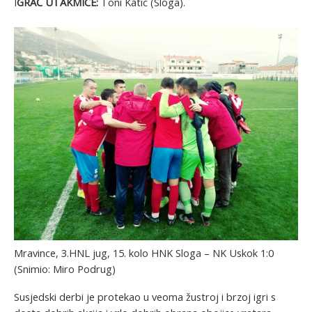
I
GRAČ UTAKMICE:
Toni Katić (Sloga).
Mravince, 3.HNL jug, 15. kolo HNK Sloga – NK Uskok 1:0
(Snimio: Miro Podrug)
Susjedski derbi je protekao u veoma žustroj i brzoj igri s