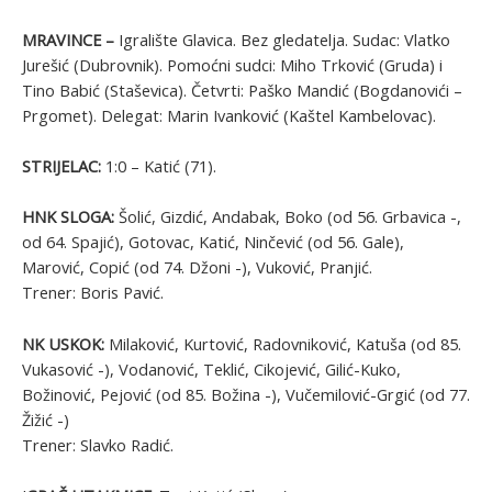
MRAVINCE –
Igralište Glavica. Bez gledatelja. Sudac: Vlatko
Jurešić (Dubrovnik). Pomoćni sudci: Miho Trković (Gruda) i
Tino Babić (Staševica). Četvrti: Paško Mandić (Bogdanovići –
Prgomet). Delegat: Marin Ivanković (Kaštel Kambelovac).
STRIJELAC:
1:0 – Katić (71).
HNK SLOGA:
Šolić, Gizdić, Andabak, Boko (od 56. Grbavica -,
od 64. Spajić), Gotovac, Katić, Ninčević (od 56. Gale),
Marović, Copić (od 74. Džoni -), Vuković, Pranjić.
Trener: Boris Pavić.
NK USKOK:
Milaković, Kurtović, Radovniković, Katuša (od 85.
Vukasović -), Vodanović, Teklić, Cikojević, Gilić-Kuko,
Božinović, Pejović (od 85. Božina -), Vučemilović-Grgić (od 77.
Žižić -)
Trener: Slavko Radić.