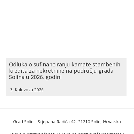
Odluka o sufinanciranju kamate stambenih
kredita za nekretnine na području grada
Solina u 2026. godini
3. Kolovoza 2026.
Grad Solin
- Stjepana Radića 42, 21210 Solin, Hrvatska
Izjava o pristupačnosti
I
Pravo na pristup informacijama
I