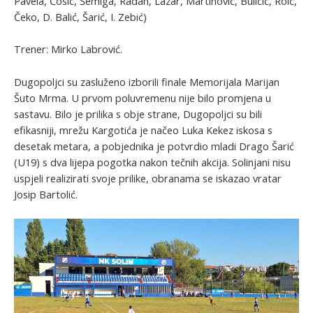
Pavela, Čosić, Šemiga, Radan, Lazar, Martinović, Buličić, Roić,
Čeko, D. Balić, Šarić, I. Zebić)
Trener: Mirko Labrović.
Dugopoljci su zasluženo izborili finale Memorijala Marijan
Šuto Mrma. U prvom poluvremenu nije bilo promjena u
sastavu. Bilo je prilika s obje strane, Dugopoljci su bili
efikasniji, mrežu Kargotića je načeo Luka Kekez iskosa s
desetak metara, a pobjednika je potvrdio mladi Drago Šarić
(U19) s dva lijepa pogotka nakon tečnih akcija. Solinjani nisu
uspjeli realizirati svoje prilike, obranama se iskazao vratar
Josip Bartolić.