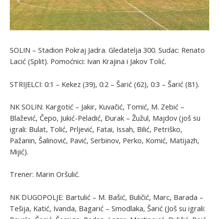
SOLIN – Stadion Pokraj Jadra. Gledatelja 300. Sudac: Renato
Lacić (Split). Pomoćnici: Ivan Krajina i Jakov Tolić.
STRIJELCI: 0:1 – Kekez (39), 0:2 – Šarić (62), 0:3 – Šarić (81).
NK SOLIN: Kargotić – Jakir, Kuvačić, Tomić, M. Zebić –
Blažević, Čepo, Jukić-Peladić, Ðurak – Žužul, Majdov (još su
igrali: Bulat, Tolić, Prljević, Fatai, Issah, Bilić, Petriško,
Pažanin, Šalinović, Pavić, Serbinov, Perko, Komić, Matijazh,
Mijić).
Trener: Marin Oršulić.
NK DUGOPOLJE: Bartulić – M. Bašić, Buličić, Marc, Barada –
Tešija, Katić, Ivanda, Bagarić – Smodlaka, Šarić (Još su igrali: