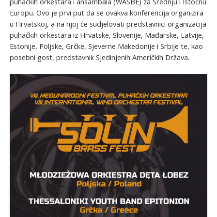
puhačkih orkestara i ansambala (WASBE) za Srednju i Istočnu
Europu. Ovo je prvi put da se ovakva konferencija organizira
u Hrvatskoj, a na njoj će sudjelovati predstavnici organizacija
puhačkih orkestara iz Hrvatske, Slovenije, Mađarske, Latvije,
Estonije, Poljske, Grčke, Sjeverne Makedonije i Srbije te, kao
posebni gost, predstavnik Sjedinjenih Američkih Država.