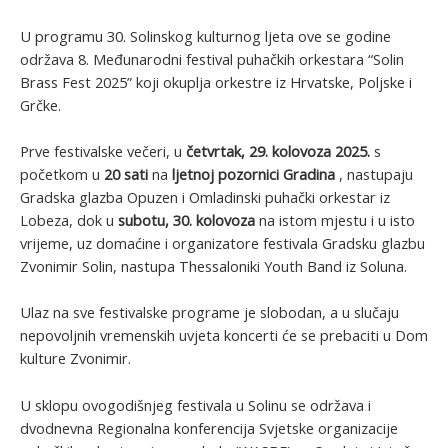
U programu 30. Solinskog kulturnog ljeta ove se godine
održava 8. Međunarodni festival puhačkih orkestara “Solin
Brass Fest 2025” koji okuplja orkestre iz Hrvatske, Poljske i
Grčke.
Prve festivalske večeri, u
četvrtak, 29. kolovoza 2025.
s
početkom u
20 sati
na
ljetnoj pozornici Gradina
, nastupaju
Gradska glazba Opuzen i Omladinski puhački orkestar iz
Lobeza, dok u
subotu, 30. kolovoza
na istom mjestu i u isto
vrijeme, uz domaćine i organizatore festivala Gradsku glazbu
Zvonimir Solin, nastupa Thessaloniki Youth Band iz Soluna.
Ulaz na sve festivalske programe je slobodan, a u slučaju
nepovoljnih vremenskih uvjeta koncerti će se prebaciti u Dom
kulture Zvonimir.
U sklopu ovogodišnjeg festivala u Solinu se održava i
dvodnevna Regionalna konferencija Svjetske organizacije