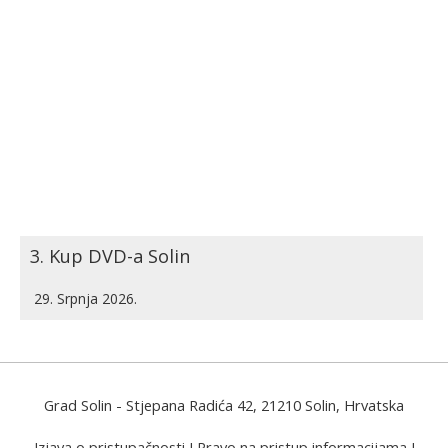
3. Kup DVD-a Solin
29. Srpnja 2026.
Grad Solin
- Stjepana Radića 42, 21210 Solin, Hrvatska
Izjava o pristupačnosti
I
Pravo na pristup informacijama
I