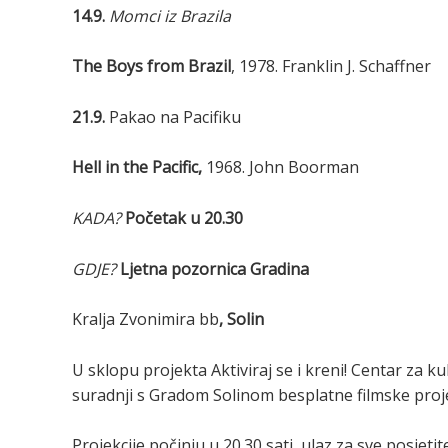
14.9.
Momci iz Brazila
The Boys from Brazil
, 1978. Franklin J. Schaffner
21.9.
Pakao na Pacifiku
Hell in the Pacific,
1968. John Boorman
KADA?
Početak u 20.30
GDJE?
Ljetna pozornica Gradina
Kralja Zvonimira bb
, Solin
U sklopu projekta Aktiviraj se i kreni! Centar za k
suradnji s Gradom Solinom besplatne filmske projekc
Projekcije počinju u 20.30 sati, ulaz za sve posjetit