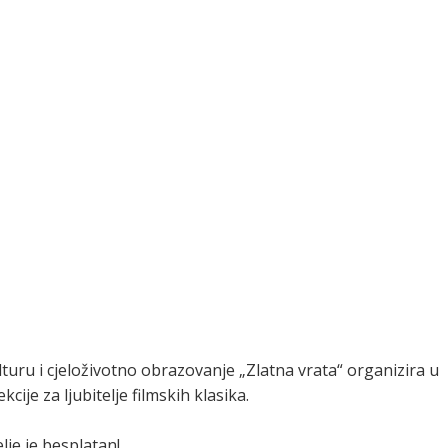
ulturu i cjeloživotno obrazovanje „Zlatna vrata“ organizira u
ije za ljubitelje filmskih klasika.
elje je besplatan!