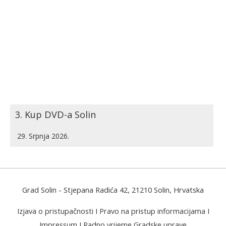
3. Kup DVD-a Solin
29. Srpnja 2026.
Grad Solin
- Stjepana Radića 42, 21210 Solin, Hrvatska
Izjava o pristupačnosti
I
Pravo na pristup informacijama
I
Impressum
I
Radno vrijeme Gradske uprave