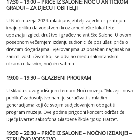
17:30 – 19:00
–
PRIČE IZ SALONE: NOĆ U ANTIČKOM
GRADU! – ZA DJECU I OBITELJI
U Noći muzeja 2024. mladi posjetitelji zajedno s pratnjom
imaju priliku da vodstvom kroz arheološke lokalitete
upoznaju izgled, društvo i građevine antičke Salone. U ovom
posebnom večernjem izdanju sudionici će poslušati priče o
drevnim događajima i vjerovanjima uz poseban naglasak na
zanimljivosti i život koji se odvijao među salonitanskim
ulicama u kasnim, noćnim satima.
19:00 – 19:30
–
GLAZBENI PROGRAM
U skladu s ovogodišnjom temom Noći muzeja: “Muzeji i nova
publika” zadovoljstvo nam je surađivati s mladim
generacijama koji će svojim sudjelovanjem obogatiti
program muzeja. Ove godine prigodni koncert održat će
Dječji kvartet saksofona Glazbene škole “Josip Hatze”.
19:30 – 20:30
–
PRIČE IZ SALONE – NOĆNO IZDANJE! –
STRUČNO VODSTVO