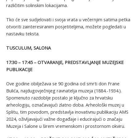
različitim solinskim lokacijama.
Tko će sve sudjelovati i svoja vrata u večernjim satima petka
otvoriti zainteresiranim posjetiteljima, možete pogledati u
nastavku teksta.
TUSCULUM, SALONA
17:30 – 17:45 – OTVARANJE, PREDSTAVLJANJE MUZEJSKE
PUBLIKACIJE
Ove godine obilježava se 90 godina od smrti don Frane
Bulića, najdugovječnijeg ravnatelja muzeja (1884.-1934.).
Spomenuto razdoblje postalo je ključno za hrvatsku
arheologiju, označavajući zlatno doba. Arheološki muzej u
Splitu, tim povodom, predstavlja inovativnu publikaciju AMS
2024, oživljavajući važne događaje i educirajući o značaju
Muzeja i Salone u širem vremenskom i prostornom okviru.