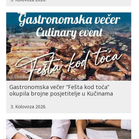
Gastronomska večer “Fešta kod toća”
okupila brojne posjetitelje u Kučinama
3. Kolovoza 2026.