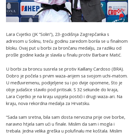
Lara Cvjetko (JK “Solin”), 23-godišnja Zagrepčanka s
adresom u Solinu, treću godinu zaredom borila se u finalnom
bloku. Ovaj put u borbi za brončanu medalju, za razliku od
prošle godine kada je slavila u finalu protiv Barbare Matić.
U borbi za broncu susrela se protiv Kaillany Cardoso (BRA).
Dobro je počela s prvim waza-arijem sa svojom uchi-matom.
U međuvremenu, podijeljene su i po dvije opomene, što je
obje judašice stavilo pod pritisak. S 32 sekunde do kraja,
Lara Cvjetko je na kraju uspjela postići i drugi waza-ari. Na
kraju, nova rekordna medalja za Hrvatsku.
“Sada sam sretna, bila sam dosta nervozna prije ove borbe,
naravno htjela sam ući u finale. Mislim da sam i mogla i
trebala. Jedna velika greška u polufinalu me koštala. Mislim