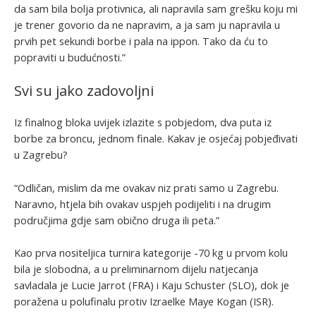
da sam bila bolja protivnica, ali napravila sam grešku koju mi
je trener govorio da ne napravim, a ja sam ju napravila u
prvih pet sekundi borbe i pala na ippon. Tako da ću to
popraviti u budućnosti.”
Svi su jako zadovoljni
Iz finalnog bloka uvijek izlazite s pobjedom, dva puta iz
borbe za broncu, jednom finale. Kakav je osjećaj pobjeđivati
u Zagrebu?
“Odličan, mislim da me ovakav niz prati samo u Zagrebu.
Naravno, htjela bih ovakav uspjeh podijeliti i na drugim
područjima gdje sam obično druga ili peta.”
Kao prva nositeljica turnira kategorije -70 kg u prvom kolu
bila je slobodna, a u preliminarnom dijelu natjecanja
savladala je Lucie Jarrot (FRA) i Kaju Schuster (SLO), dok je
poražena u polufinalu protiv Izraelke Maye Kogan (ISR).