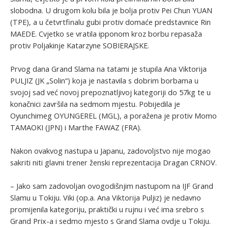
slobodna. U drugom kolu bila je bolja protiv Pei Chun YUAN
(TPE), a u četvrtfinalu gubi protiv domaće predstavnice Rin
MAEDE. Cvjetko se vratila ipponom kroz borbu repasaža
protiv Poljakinje Katarzyne SOBIERAJSKE.
Prvog dana Grand Slama na tatami je stupila Ana Viktorija
PULJIZ (JK „Solin“) koja je nastavila s dobrim borbama u
svojoj sad već novoj prepoznatljivoj kategoriji do 57kg te u
konačnici završila na sedmom mjestu. Pobijedila je
Oyunchimeg OYUNGEREL (MGL), a poražena je protiv Momo
TAMAOKI (JPN) i Marthe FAWAZ (FRA).
Nakon ovakvog nastupa u Japanu, zadovoljstvo nije mogao
sakriti niti glavni trener ženski reprezentacija Dragan CRNOV.
– Jako sam zadovoljan ovogodišnjim nastupom na IJF Grand
Slamu u Tokiju. Viki (op.a. Ana Viktorija Puljiz) je nedavno
promijenila kategoriju, praktički u rujnu i već ima srebro s
Grand Prix-a i sedmo mjesto s Grand Slama ovdje u Tokiju.