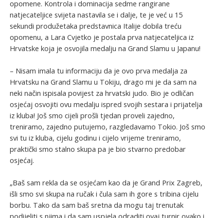
opomene. Kontrola i dominacija sedme rangirane
natjecateljice svijeta nastavila se i dalje, te je već u 15
sekundi produžetaka predstavnica Italije dobila treću
opomenu, a Lara Cvjetko je postala prva natjecateljica iz
Hrvatske koja je osvojila medalju na Grand Slamu u Japanu!
– Nisam imala tu informaciju da je ovo prva medalja za
Hrvatsku na Grand Slamu u Tokiju, drago mi je da sam na
neki način ispisala povijest za hrvatski judo. Bio je odličan
osjećaj osvojiti ovu medalju ispred svojih sestara i prijatelja
iz kluba! Još smo cijeli prošli tjedan proveli zajedno,
treniramo, zajedno putujemo, razgledavamo Tokio. Još smo
svi tu iz kluba, cijelu godinu i cijelo vrijeme treniramo,
praktički smo stalno skupa pa je bio stvarno predobar
osjećaj.
„Baš sam rekla da se osjećam kao da je Grand Prix Zagreb,
išli smo svi skupa na ručak i čula sam ih gore s tribina cijelu
borbu. Tako da sam baš sretna da mogu taj trenutak
podijeliti s njima i da sam uspjela odraditi ovaj turnir ovako i