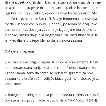
Bila je izuzetna cijeli dan i baš mi je žao što na kraju dana nije
osvojila medalju jer je bila dominantna u obje borbe koje je
izgubila, no, to su neke greškice na koje treba pripaziti. Što
se tiče Lare, nema se što reći. Bila je fenomenalna, osvojila
medalju ispred ove publike u Japanu, poseban osjećaj. Jako
sam sretan i zadovoljan, žao mi je izgubljene borbe protiv
Japanke, mislim da je bila pogreška suca, međutim što je tu
je. Medalja je u džepu idemo dalje u novu sezonu.
Ostajete u Japanu?
„Da, ranije smo stigli u Japan, tu smo na pripremama. Došli
smo sedam dana ranije i ostat ćemo još deset dana nakon
Grand Slama, tako da ćemo se pokušati spremiti za novu
sezonu koja kreće već 1. veljače iduće godine.“ – dodao je za
kraj Crnov.
U kategoriji +78kg nastupila je Samoborka Helena VUKOVIĆ,
poražena je u prvom kolu protiv Chihiro YAMAGUCHI (JPN).