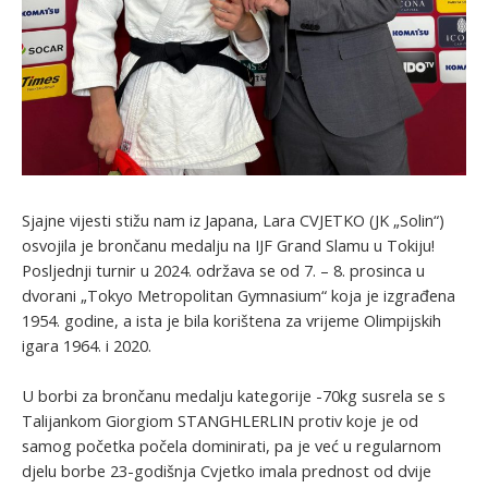
Sjajne vijesti stižu nam iz Japana, Lara CVJETKO (JK „Solin“)
osvojila je brončanu medalju na IJF Grand Slamu u Tokiju!
Posljednji turnir u 2024. održava se od 7. – 8. prosinca u
dvorani „Tokyo Metropolitan Gymnasium“ koja je izgrađena
1954. godine, a ista je bila korištena za vrijeme Olimpijskih
igara 1964. i 2020.
U borbi za brončanu medalju kategorije -70kg susrela se s
Talijankom Giorgiom STANGHLERLIN protiv koje je od
samog početka počela dominirati, pa je već u regularnom
djelu borbe 23-godišnja Cvjetko imala prednost od dvije