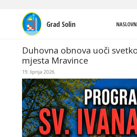
Grad Solin
NASLOVN
Duhovna obnova uoči svetkovi
mjesta Mravince
19. lipnja 2026.