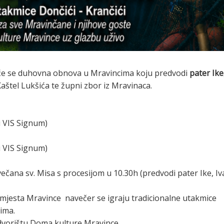
i će se duhovna obnova u Mravincima koju predvodi
pater Ike
Kaštel Lukšića te župni zbor iz Mravinaca.
i VIS Signum)
i VIS Signum)
ečana sv. Misa s procesijom u 10.30h (predvodi pater Ike, I
g mjesta Mravince navečer se igraju tradicionalne utakmice
ima.
dvorištu Doma kulture Mravince.