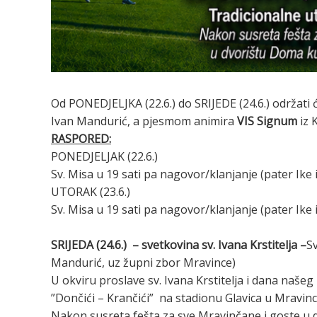
Od PONEDJELJKA (22.6.) do SRIJEDE (24.6.) održat
Ivan Mandurić, a pjesmom animira
VIS Signum
iz 
RASPORED:
PONEDJELJAK (22.6.)
Sv. Misa u 19 sati pa nagovor/klanjanje (pater Ike 
UTORAK (23.6.)
Sv. Misa u 19 sati pa nagovor/klanjanje (pater Ike 
SRIJEDA (24.6.) – svetkovina sv. Ivana Krstitelja –
Sv
Mandurić, uz župni zbor Mravince)
U okviru proslave sv. Ivana Krstitelja i dana naše
”Dončići – Krančići” na stadionu Glavica u Mravinc
Nakon susreta fešta za sve Mravinčane i goste u 