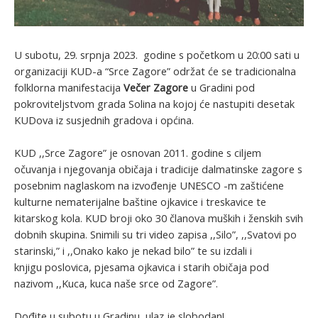
U subotu, 29. srpnja 2023. godine s početkom u 20:00 sati u
organizaciji KUD-a “Srce Zagore” održat će se
tradicionalna
folklorna manifestacija
Večer Zagore
u Gradini pod
pokroviteljstvom grada Solina na kojoj će nastupiti desetak
KUDova iz susjednih gradova i općina.
KUD ,,Srce Zagore” je osnovan 2011. godine s ciljem
očuvanja i njegovanja običaja i tradicije dalmatinske zagore s
posebnim naglaskom na izvođenje UNESCO -m zaštićene
kulturne nematerijalne baštine ojkavice i treskavice te
kitarskog kola. KUD broji oko 30 članova muških i ženskih svih
dobnih skupina. Snimili su tri video zapisa ,,Silo”, ,,Svatovi po
starinski,” i ,,Onako kako je nekad bilo” te su izdali i
knjigu poslovica, pjesama ojkavica i starih običaja pod
nazivom ,,Kuca, kuca naše srce od Zagore”.
Dođite u subotu u Gradinu, ulaz je slobodan!