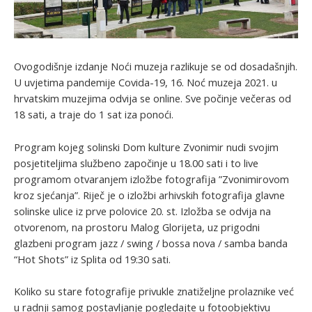
Ovogodišnje izdanje Noći muzeja razlikuje se od dosadašnjih.
U uvjetima pandemije Covida-19, 16. Noć muzeja 2021. u
hrvatskim muzejima odvija se online. Sve počinje večeras od
18 sati, a traje do 1 sat iza ponoći.
Program kojeg solinski Dom kulture Zvonimir nudi svojim
posjetiteljima službeno započinje u 18.00 sati i to live
programom otvaranjem izložbe fotografija ”Zvonimirovom
kroz sjećanja”. Riječ je o izložbi arhivskih fotografija glavne
solinske ulice iz prve polovice 20. st. Izložba se odvija na
otvorenom, na prostoru Malog Glorijeta, uz prigodni
glazbeni program jazz / swing / bossa nova / samba banda
“Hot Shots” iz Splita od 19:30 sati.
Koliko su stare fotografije privukle znatiželjne prolaznike već
u radnji samog postavljanje pogledajte u fotoobjektivu