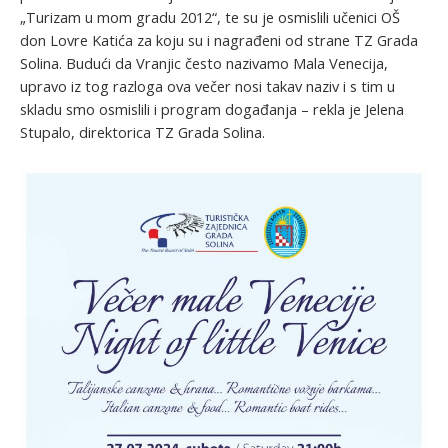
„Turizam u mom gradu 2012“, te su je osmislili učenici OŠ
don Lovre Katića za koju su i nagrađeni od strane TZ Grada
Solina. Budući da Vranjic često nazivamo Mala Venecija,
upravo iz tog razloga ova večer nosi takav naziv i s tim u
skladu smo osmislili i program događanja – rekla je Jelena
Stupalo, direktorica TZ Grada Solina.