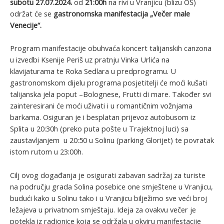
subotu 27.07.2024.
od
21:00h
na rivi u Vranjicu (blizu OŠ)
održat će se
gastronomska
manifestacija „Večer male
Venecije“.
Program manifestacije obuhvaća koncert talijanskih canzona
u izvedbi Ksenije Periš uz pratnju Vinka Urlića na
klavijaturama te Roka Sedlara u predprogramu. U
gastronomskom dijelu programa posjetitelji će moći kušati
talijanska jela poput –Bolognese, Frutti di mare. Također svi
zainteresirani će moći uživati i u romantičnim vožnjama
barkama. Osiguran je i besplatan prijevoz autobusom iz
Splita u 20:30h (preko puta pošte u Trajektnoj luci) sa
zaustavljanjem u 20:50 u Solinu (parking Glorijet) te povratak
istom rutom u 23:00h.
Cilj ovog događanja je osigurati zabavan sadržaj za turiste
na području grada Solina posebice one smještene u Vranjicu,
budući kako u Solinu tako i u Vranjicu bilježimo sve veći broj
ležajeva u privatnom smještaju. Ideja za ovakvu večer je
potekla iz radionice koja se održala u okviru manifestacije