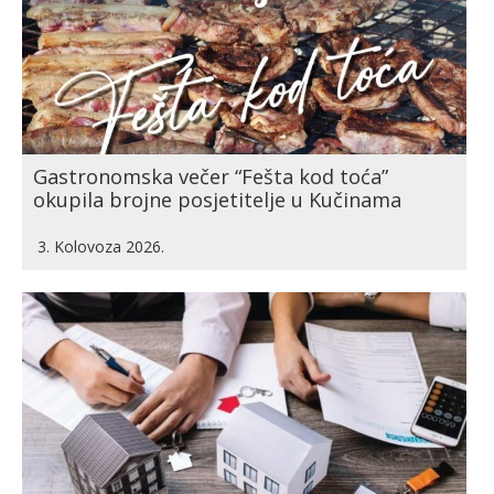
Gastronomska večer “Fešta kod toća”
okupila brojne posjetitelje u Kučinama
3. Kolovoza 2026.