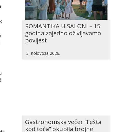
h
k
ROMANTIKA U SALONI – 15
godina zajedno oživljavamo
o
povijest
i
3. Kolovoza 2026.
nu
š
Gastronomska večer “Fešta
kod toća” okupila brojne