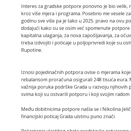
Interes za gradske potpore ponovno je bio velik, n
kroz više mjera i programa. Posebno me vesele zah
godinu sve više pa je tako u 2025. pravo na ovu p
dodajući kako su se osim već spomenute potpore 
kapitalna ulaganja, za nova zapošljavanja, za očuva
treba izdvojiti i poticaje u poljoprivredi koje su 
Rupotine.
Iznosi pojedinačnih potpora ovise o mjerama koj
rebalansom proračuna osigurali 248 tisuća eura. 
važnija poruka podrške Grada u razvoju njihovih p
svima koji su ostvarili potporu i koji svojim rad
Među dobitnicima potpore našla se i Nikolina Jeliči
financijski poticaj Grada uistinu puno znači.