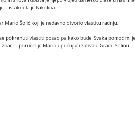
ojih snova i doista je lijepo vidjeti da netko ulaže u nas ml
je – istaknula je Nikolina.
 Mario Šolić koji je nedavno otvorio vlastitu radnju.
e pokrenuti vlastiti posao pa kako bude. Svaka pomoć mi j
no znači – poručio je Mario upućujući zahvalu Gradu Solinu.