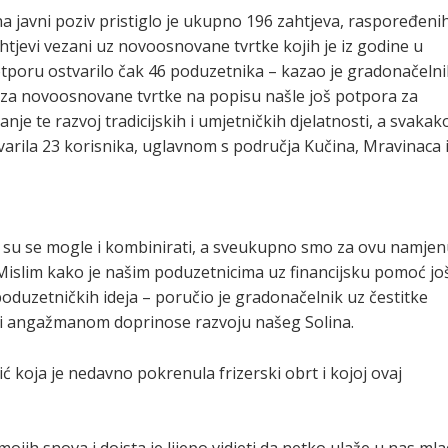
a javni poziv pristiglo je ukupno 196 zahtjeva, raspoređeni
tjevi vezani uz novoosnovane tvrtke kojih je iz godine u
otporu ostvarilo čak 46 poduzetnika – kazao je gradonačelni
za novoosnovane tvrtke na popisu našle još potpora za
nje te razvoj tradicijskih i umjetničkih djelatnosti, a svakak
ostvarila 23 korisnika, uglavnom s područja Kučina, Mravinaca 
e su se mogle i kombinirati, a sveukupno smo za ovu namje
Mislim kako je našim poduzetnicima uz financijsku pomoć jo
oduzetničkih ideja – poručio je gradonačelnik uz čestitke
om i angažmanom doprinose razvoju našeg Solina.
ć koja je nedavno pokrenula frizerski obrt i kojoj ovaj