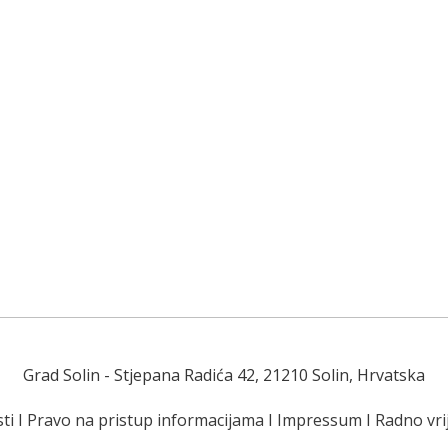
Grad Solin
- Stjepana Radića 42, 21210 Solin, Hrvatska
ti
I
Pravo na pristup informacijama
I
Impressum
I
Radno vr