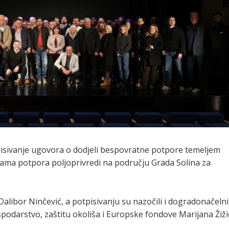
pisivanje ugovora o dodjeli bespovratne potpore temeljem
ama potpora poljoprivredi na području Grada Solina za
alibor Ninčević, a potpisivanju su nazočili i dogradonačeln
odarstvo, zaštitu okoliša i Europske fondove Marijana Žiži