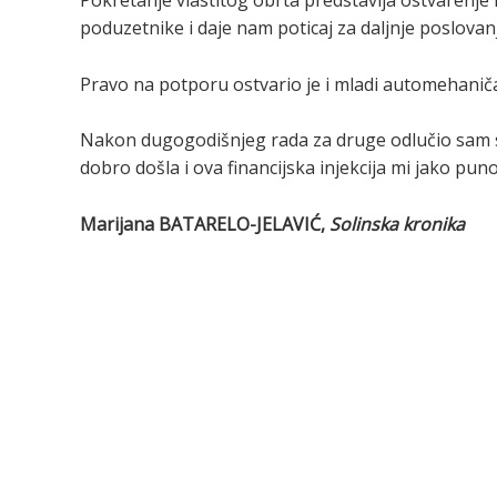
Pokretanje vlastitog obrta predstavlja ostvarenje m
poduzetnike i daje nam poticaj za daljnje poslovan
Pravo na potporu ostvario je i mladi automehaničar
Nakon dugogodišnjeg rada za druge odlučio sam s
dobro došla i ova financijska injekcija mi jako pu
Marijana BATARELO-JELAVIĆ,
Solinska kronika