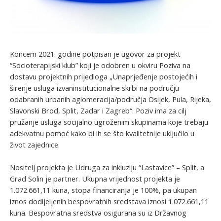
Koncem 2021. godine potpisan je ugovor za projekt
“Socioterapijski klub” koji je odobren u okviru Poziva na
dostavu projektnih prijedloga „Unaprjeđenje postojećih i
širenje usluga izvaninstitucionalne skrbi na području
odabranih urbanih aglomeracija/područja Osijek, Pula, Rijeka,
Slavonski Brod, Split, Zadar i Zagreb“. Poziv ima za cilj
pružanje usluga socijalno ugroženim skupinama koje trebaju
adekvatnu pomoć kako bi ih se što kvalitetnije uključilo u
život zajednice.
Nositelj projekta je Udruga za inkluziju “Lastavice” – Split, a
Grad Solin je partner. Ukupna vrijednost projekta je
1.072.661,11 kuna, stopa financiranja je 100%, pa ukupan
iznos dodijeljenih bespovratnih sredstava iznosi 1.072.661,11
kuna. Bespovratna sredstva osigurana su iz Državnog