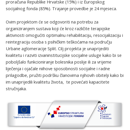
proračuna Republike Hrvatske (15%) i iz Europskog
socijalnog fonda (85%). Trajanje provedbe je 24 mjeseca.
Ovim projektom će se odgovoriti na potrebu za
organiziranjem sustava koji će kroz različite terapijske
aktivnosti omogućiti optimalnu rehabilitaciju, resocijalizaciju i
reintegraciju osoba s psihičkim teškoćama na području
Urbane aglomeracije Split. Cilj projekta je unaprijediti
kvalitetu i razviti izvaninstitucijske socijalne usluge kako bi se
poboljšalo funkcioniranje bolesnika poslije ili za vrijeme
liječenja i ojačale niihove sposobnosti socijalne i radne
prilagodbe, pružiti podršku članovima njihovih obitelji kako bi
im unaprijedili kvalitetu života, te povećati kapacitete
stručnjaka.