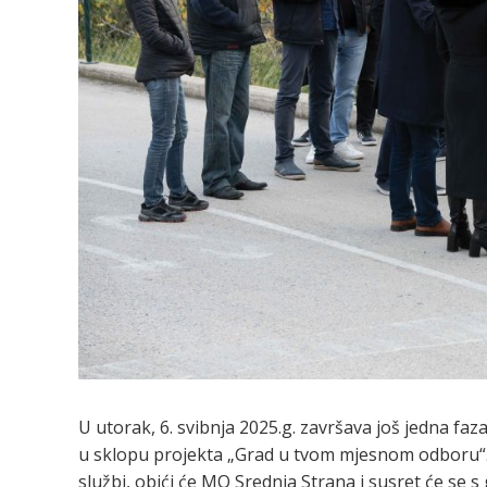
U utorak, 6. svibnja 2025.g. završava još jedna fa
u sklopu projekta „Grad u tvom mjesnom odboru“. 
službi, obići će MO Srednja Strana i susret će se s