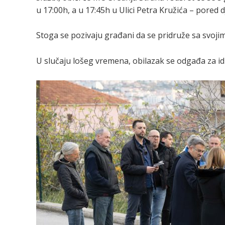
u 17:00h, a u 17:45h u Ulici Petra Kružića – pored dj
Stoga se pozivaju građani da se pridruže sa svoji
U slučaju lošeg vremena, obilazak se odgađa za id