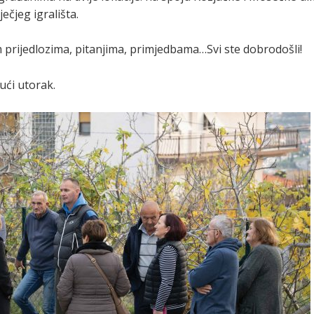
ečjeg igrališta.
m prijedlozima, pitanjima, primjedbama…Svi ste dobrodošli!
ući utorak.