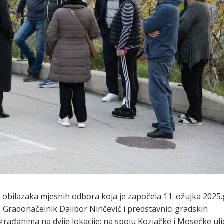
za obilazaka mjesnih odbora koja je započela 11. ožujka 2025.
Gradonačelnik Dalibor Ninčević i predstavnici gradskih
 građanima na dvije lokacije: na spoju Kozjačke i Mosećke uli