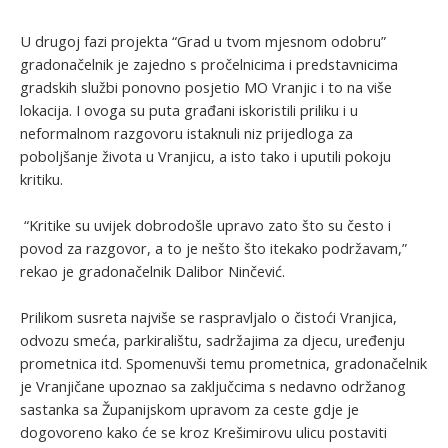
U drugoj fazi projekta “Grad u tvom mjesnom odobru”
gradonačelnik je zajedno s pročelnicima i predstavnicima
gradskih službi ponovno posjetio MO Vranjic i to na više
lokacija. I ovoga su puta građani iskoristili priliku i u
neformalnom razgovoru istaknuli niz prijedloga za
poboljšanje života u Vranjicu, a isto tako i uputili pokoju
kritiku.
“Kritike su uvijek dobrodošle upravo zato što su često i
povod za razgovor, a to je nešto što itekako podržavam,”
rekao je gradonačelnik Dalibor Ninčević.
Prilikom susreta najviše se raspravljalo o čistoći Vranjica,
odvozu smeća, parkiralištu, sadržajima za djecu, uređenju
prometnica itd. Spomenuvši temu prometnica, gradonačelnik
je Vranjičane upoznao sa zaključcima s nedavno održanog
sastanka sa Županijskom upravom za ceste gdje je
dogovoreno kako će se kroz Krešimirovu ulicu postaviti