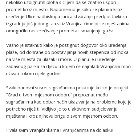
nekoliko uzdignutih ploha s ciljem da se znatno uspori
promet kroz mjesto. Napomenuo je kako se planira kroz
uređenje Ulice nadbiskupa Jurića stvaranje predpostavki za
izgradnju još jednog izlaza iz Vranjica čime bi se mještanima
omogućilo rasterećivanje prometa i smanjenje gužvi.
Važno je istaknuti kako je postignut dogovor oko uređenja
plaže, od dohrane do postavljanja novih stepenica od inoxa
na više mjesta za ulazak u more. U planu je i uređenje
zabavnog parka za djecu u kojem će najmlađi Vranjičani moći
uživati tokom cijele godine.
Svaki ponovni susret s građanima pokazuje koliko je projekt
“Grad u tvom mjesnom odboru” prepoznat među
sugrađanima kao dobar način ukazivanja na probleme koje je
potrebno riješiti. Vidljivo je to u aktivnom sudjelovanju
mještana i kroz njihovu brigu o svom mjesnom odboru.
Hvala svim Vranjičankama i Vranjičanima na dolasku!