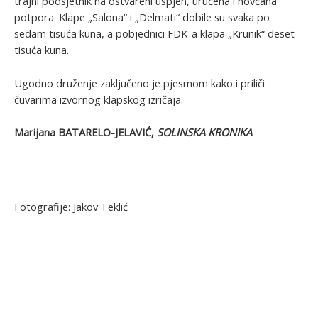
trajni podsjetnik na ostvareni uspjeh, uručena i novčana
potpora. Klape „Salona“ i „Delmati“ dobile su svaka po
sedam tisuća kuna, a pobjednici FDK-a klapa „Krunik“ deset
tisuća kuna.
Ugodno druženje zaključeno je pjesmom kako i priliči
čuvarima izvornog klapskog izričaja.
Marijana BATARELO-JELAVIĆ,
SOLINSKA KRONIKA
Fotografije: Jakov Teklić