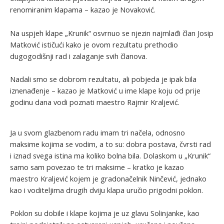
renomiranim klapama – kazao je Novaković.
Na uspjeh klape „Krunik“ osvrnuo se njezin najmlađi član Josip
Matković ističući kako je ovom rezultatu prethodio
dugogodišnji rad i zalaganje svih članova.
Nadali smo se dobrom rezultatu, ali pobjeda je ipak bila
iznenađenje – kazao je Matković u ime klape koju od prije
godinu dana vodi poznati maestro Rajmir Kraljević.
Ja u svom glazbenom radu imam tri načela, odnosno
maksime kojima se vodim, a to su: dobra postava, čvrsti rad
i iznad svega istina ma koliko bolna bila. Dolaskom u „Krunik“
samo sam povezao te tri maksime – kratko je kazao
maestro Kraljević kojem je gradonačelnik Ninčević, jednako
kao i voditeljima drugih dviju klapa uručio prigodni poklon.
Poklon su dobile i klape kojima je uz glavu Solinjanke, kao