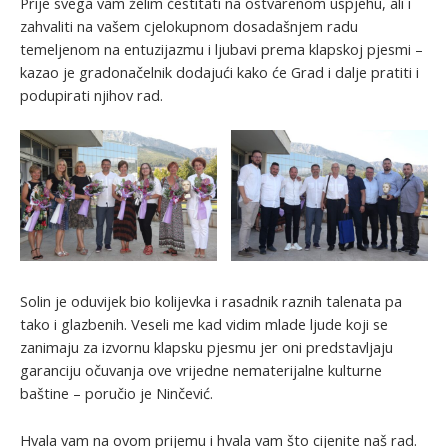
Prije svega vam želim čestitati na ostvarenom uspjehu, ali i
zahvaliti na vašem cjelokupnom dosadašnjem radu
temeljenom na entuzijazmu i ljubavi prema klapskoj pjesmi –
kazao je gradonačelnik dodajući kako će Grad i dalje pratiti i
podupirati njihov rad.
Solin je oduvijek bio kolijevka i rasadnik raznih talenata pa
tako i glazbenih. Veseli me kad vidim mlade ljude koji se
zanimaju za izvornu klapsku pjesmu jer oni predstavljaju
garanciju očuvanja ove vrijedne nematerijalne kulturne
baštine – poručio je Ninčević.
Hvala vam na ovom prijemu i hvala vam što cijenite naš rad.