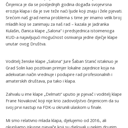
Činjenica je da se posljednjih godina događa svojevrsna
erozija klapa i da je sve teže naći ljude koji znaju i žele pjevati.
Srećom naš grad nema problema s time jer imamo velik broj
mladih koji se zanimaju za naš rad – kazala je Jadranka
Kulašin, članica klape „Salona“ i predsjednica istoimenoga
KUD-a najavljujući mogućnost osnivanja jedne dječje klape
unutar ovog Društva.
Voditelj ženske klape „Salona“ Jure Šaban Stanić istaknuo je
Grad Solin kao pozitivan primjer lokalne zajednice koja na
adekvatan način vrednuje i podupire rad profesionalnih i
amaterskih društava, pa tako i klapa.
Zahvalu u ime klape „Delmati“ uputio je pjevač i voditelj klape
Frane Novaković koji nije krio zadovoljstvo činjenicom da su
svoj prvi nastup na FDK-u okrunili ulaskom u finale.
Mi smo relativno mlada klapa, djelujemo od 2016., ali
okupljamo iskusne pjevače koji su djelovali u nekim drugim