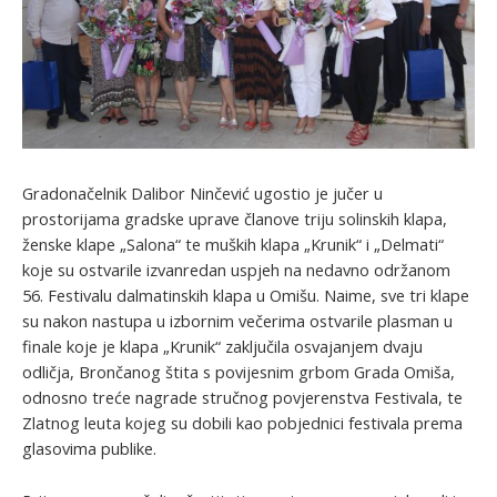
Gradonačelnik Dalibor Ninčević ugostio je jučer u
prostorijama gradske uprave članove triju solinskih klapa,
ženske klape „Salona“ te muških klapa „Krunik“ i „Delmati“
koje su ostvarile izvanredan uspjeh na nedavno održanom
56. Festivalu dalmatinskih klapa u Omišu. Naime, sve tri klape
su nakon nastupa u izbornim večerima ostvarile plasman u
finale koje je klapa „Krunik“ zaključila osvajanjem dvaju
odličja, Brončanog štita s povijesnim grbom Grada Omiša,
odnosno treće nagrade stručnog povjerenstva Festivala, te
Zlatnog leuta kojeg su dobili kao pobjednici festivala prema
glasovima publike.