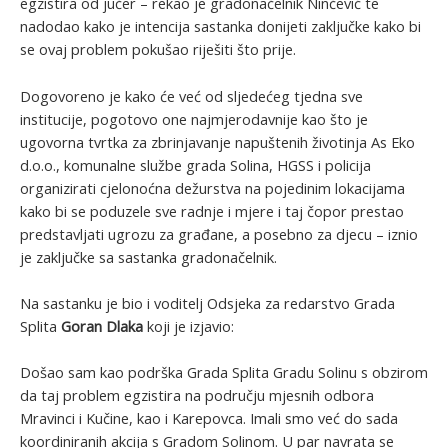
egzistira od jučer – rekao je gradonačelnik Ninčević te
nadodao kako je intencija sastanka donijeti zaključke kako bi
se ovaj problem pokušao riješiti što prije.
Dogovoreno je kako će već od sljedećeg tjedna sve
institucije, pogotovo one najmjerodavnije kao što je
ugovorna tvrtka za zbrinjavanje napuštenih životinja As Eko
d.o.o., komunalne službe grada Solina, HGSS i policija
organizirati cjelonoćna dežurstva na pojedinim lokacijama
kako bi se poduzele sve radnje i mjere i taj čopor prestao
predstavljati ugrozu za građane, a posebno za djecu – iznio
je zaključke sa sastanka gradonačelnik.
Na sastanku je bio i voditelj Odsjeka za redarstvo Grada
Splita
Goran
Dlaka
koji je izjavio:
Došao sam kao podrška Grada Splita Gradu Solinu s obzirom
da taj problem egzistira na području mjesnih odbora
Mravinci i Kučine, kao i Karepovca. Imali smo već do sada
koordiniranih akcija s Gradom Solinom. U par navrata se