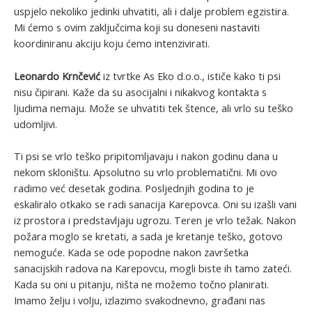
uspjelo nekoliko jedinki uhvatiti, ali i dalje problem egzistira.
Mi ćemo s ovim zaključcima koji su doneseni nastaviti
koordiniranu akciju koju ćemo intenzivirati.
Leonardo Krnčević
iz tvrtke As Eko d.o.o., ističe kako ti psi
nisu čipirani. Kaže da su asocijalni i nikakvog kontakta s
ljudima nemaju. Može se uhvatiti tek štence, ali vrlo su teško
udomljivi.
Ti psi se vrlo teško pripitomljavaju i nakon godinu dana u
nekom skloništu. Apsolutno su vrlo problematični. Mi ovo
radimo već desetak godina. Posljednjih godina to je
eskaliralo otkako se radi sanacija Karepovca. Oni su izašli vani
iz prostora i predstavljaju ugrozu. Teren je vrlo težak. Nakon
požara moglo se kretati, a sada je kretanje teško, gotovo
nemoguće. Kada se ode popodne nakon završetka
sanacijskih radova na Karepovcu, mogli biste ih tamo zateći.
Kada su oni u pitanju, ništa ne možemo točno planirati.
Imamo želju i volju, izlazimo svakodnevno, građani nas