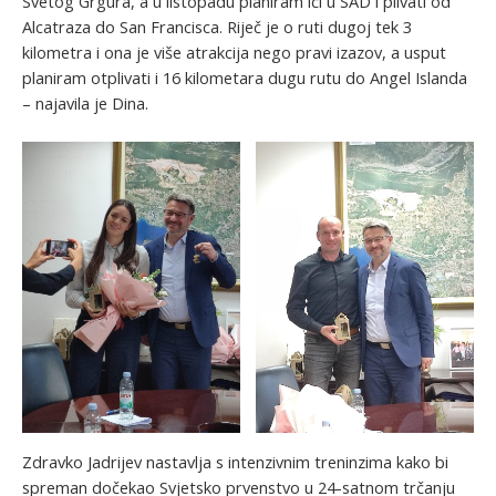
Svetog Grgura, a u listopadu planiram ići u SAD i plivati od
Alcatraza do San Francisca. Riječ je o ruti dugoj tek 3
kilometra i ona je više atrakcija nego pravi izazov, a usput
planiram otplivati i 16 kilometara dugu rutu do Angel Islanda
– najavila je Dina.
Zdravko Jadrijev nastavlja s intenzivnim treninzima kako bi
spreman dočekao Svjetsko prvenstvo u 24-satnom trčanju