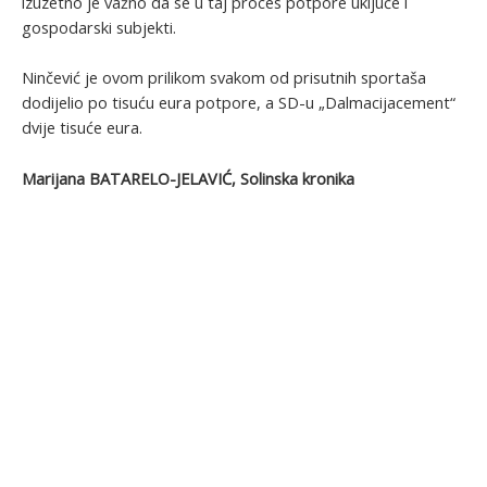
izuzetno je važno da se u taj proces potpore uključe i
gospodarski subjekti.
Ninčević je ovom prilikom svakom od prisutnih sportaša
dodijelio po tisuću eura potpore, a SD-u „Dalmacijacement“
dvije tisuće eura.
Marijana BATARELO-JELAVIĆ, Solinska kronika