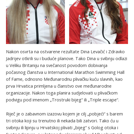
Nakon osvrta na ostvarene rezultate Dina Levačić i Zdravko
Jadrijev otkrili su i buduće planove. Tako Dina u svibnju odlazi
u Veliku Britaniju na svečanost povodom dobivanja
počasnog članstva u International Marathon Swimming Hall
of Fame, odnosno Međunarodnu plivačku kuću slavnih, kao
prva Hrvatica primljena u članstvo ove međunarodne
organizacije. Nakon toga planira sudjelovati u plivačkom
podvigu pod imenom „Trostruki bijeg“ ili „Triple escape“.
Riječ je o zabavnom izazovu kojem je cilj „pobjeći“ s barem
tri otoka koji su trenutno ili nekada bili zatvori. Tako ću u
svibnju ili lipnju u Hrvatskoj plivati „bijeg“ s Golog otoka i