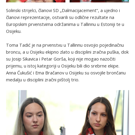
Solinski strijelci, članovi SD „Dalmacijacement“, a ujedno i
članovi reprezentacije, ostvarili su odlične rezultate na
Europskim prvenstvima održanima u Tallinnu u Estoniji te u
Osijeku.
Toma Tadić je na prvenstvu u Tallinnu osvojio pojedinačnu
broncu, a u Osijeku ekipno zlato u disciplini zračna puška, dok
su Josip Sikavica i Petar Gorša, koji nije mogao nazočiti
prijemu, u istoj kategoriji u Osijeku bili dio srebrne ekipe.
Anna Ćukušić i Ema Bračanov u Osijeku su osvojile brončanu
medalju u disciplini zračni pištolj trio.