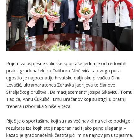
Prijem za uspješne solinske sportaše jedna je od redovitih
praksi gradonačelnika Dalibora Ninčevića, a ovoga puta
ugostio je najpoznatiju hrvatsku daljinsku plivačicu Dinu
Levačić, ultramaratonca Zdravka Jadrijeva te članove
Streljačkog društva „Dalmacijacement“ Josipa Sikavicu, Tomu
Tadića, Annu Ćukušić i Emu Bračanov koji su stigli u pratnji
trenera i izbornika Siniše Viteza.
Riječ je o sportašima koji su nas već navikli na velike podvige i
rezultate iza kojih stoji naporan rad i jako puno ulaganja –
kazao je gradonačelnik čestitajući im na najnovijim uspjesima.