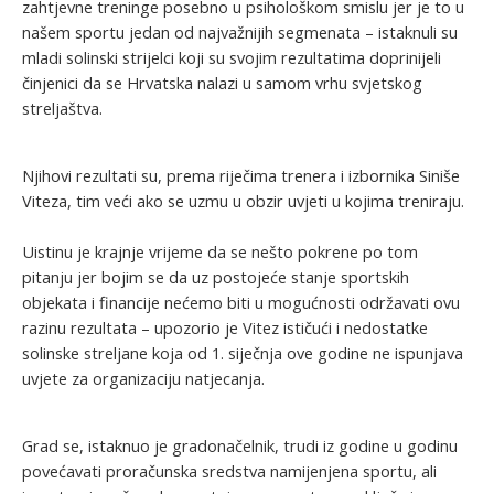
zahtjevne treninge posebno u psihološkom smislu jer je to u
našem sportu jedan od najvažnijih segmenata – istaknuli su
mladi solinski strijelci koji su svojim rezultatima doprinijeli
činjenici da se Hrvatska nalazi u samom vrhu svjetskog
streljaštva.
Njihovi rezultati su, prema riječima trenera i izbornika Siniše
Viteza, tim veći ako se uzmu u obzir uvjeti u kojima treniraju.
Uistinu je krajnje vrijeme da se nešto pokrene po tom
pitanju jer bojim se da uz postojeće stanje sportskih
objekata i financije nećemo biti u mogućnosti održavati ovu
razinu rezultata – upozorio je Vitez ističući i nedostatke
solinske streljane koja od 1. siječnja ove godine ne ispunjava
uvjete za organizaciju natjecanja.
Grad se, istaknuo je gradonačelnik, trudi iz godine u godinu
povećavati proračunska sredstva namijenjena sportu, ali