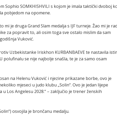
om Sophio SOMKHISHVILI s kojom je imala taktički dvoboj ko
avila pobjedom na opomene.
o mi je druga Grand Slam medalja s IJF turneje. Žao mi je rad
like za popravit to, ali osim toga sve ostalo mislim da sam
-godišnja Vuković.
 protiv Uzbekistanke Iriskhon KURBANBAEVE te nastavila isti
 U polufinalu se nije najbolje snašla, te je za samo osam
osan na Helenu Vuković i njezine prikazane borbe, ovo je
ekoliko mjeseci u judo klubu „Solin“. Ovo je jedan lijepe
u Los Angelesu 2028.“ – zaključio je trener ženskih
olin“) osvojila je brončanu medalju.