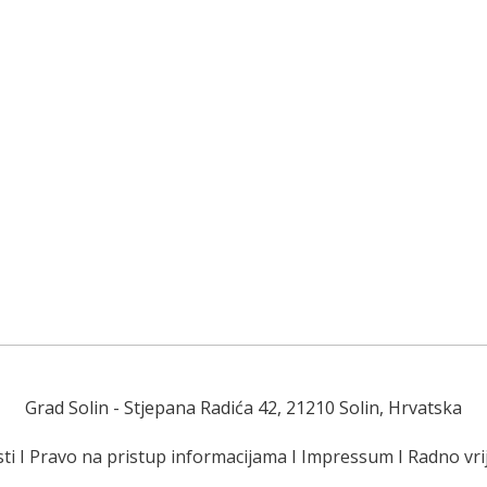
Grad Solin
- Stjepana Radića 42, 21210 Solin, Hrvatska
ti
I
Pravo na pristup informacijama
I
Impressum
I
Radno vr