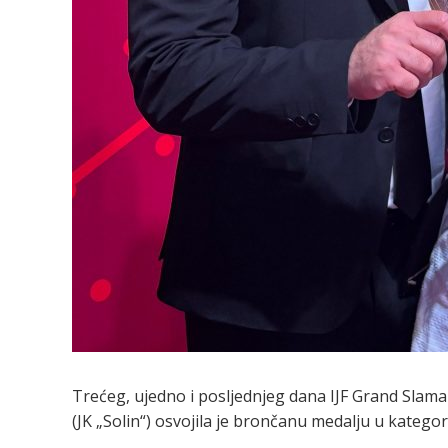
Trećeg, ujedno i posljednjeg dana IJF Grand Slama 
(JK „Solin“) osvojila je brončanu medalju u kategor