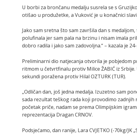
U borbi za brončanu medalju susrela se s Gruzijk
otišao u produžetke, a Vuković je u konačnici sl
Jako sam sretna što sam završila dan s medaljom, t
polufinala jer sam pala na brzinu i nisam imala pri
dobro radila i jako sam zadovoljna.“ – kazala je 24
Preliminarni dio natjecanja otvorila je pobjedom
ritmom u četvrtfinalu protiv Milice ŽABIĆ iz Srbije.
sekundi poražena protiv Hilal OZTURK (TUR).
„Odličan dan, još jedna medalja. Izuzetno sam pon
sada rezultat teškog rada koji provodimo zadnjih n
početak priče, nadam se prema Olimpijskim igrama 
reprezentacija Dragan CRNOV.
Podsjećamo, dan ranije, Lara CVJETKO (-70kg/JK „S