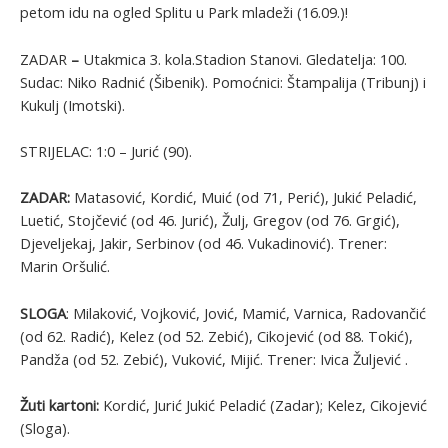
petom idu na ogled Splitu u Park mladeži (16.09.)!
ZADAR
–
Utakmica 3. kola.Stadion Stanovi. Gledatelja: 100.
Sudac: Niko Radnić (Šibenik). Pomoćnici: Štampalija (Tribunj) i
Kukulj (Imotski).
STRIJELAC: 1:0 – Jurić (90).
ZADAR:
Matasović, Kordić, Muić (od 71, Perić), Jukić Peladić,
Luetić, Stojčević (od 46. Jurić), Žulj, Gregov (od 76. Grgić),
Djeveljekaj, Jakir, Serbinov (od 46. Vukadinović). Trener:
Marin Oršulić.
SLOGA
: Milaković, Vojković, Jović, Mamić, Varnica, Radovančić
(od 62. Radić), Kelez (od 52. Zebić), Cikojević (od 88. Tokić),
Pandža (od 52. Zebić), Vuković, Mijić. Trener: Ivica Žuljević .
Žuti kartoni:
Kordić, Jurić Jukić Peladić (Zadar); Kelez, Cikojević
(Sloga).