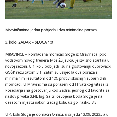
Mravinčanima jedna pobjeda i dva minimalna poraza
3. kolo: ZADAR – SLOGA 1:0
MRAVINCE –
Pomlađena momčad Sloge iz Mravinaca, pod
vodstvom novog trenera Ivice Žuljevića, je izvrsno startala u
novoj sezoni. U 1. kolu pobijedili su na gostovanju dubrovački
GOŠK rezultatom 3:1. Zatim su uslijedila dva poraza s
minimalnim rezultatom od 1:0, protiv iskusnijih suparničkih
momčadi. U Mravincima su poraženi od Hrvatskog viteza iz
Posedarja i na gostovanju kod Zadra, jednog od favorita za
naslov prvaka 3.NL Jug. Sa tri osvojena boda Sloga je na
desetom mjestu nakon trećeg kola, uz gol razliku 3:3.
U 4. kolu Sloga je domaćin Omišu, u srijedu 13.09. 2023., a u