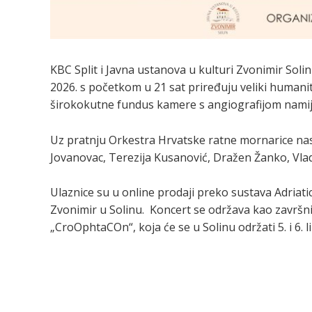
KBC Split i Javna ustanova u kulturi Zvonimir Solin
2026. s početkom u 21 sat priređuju veliki humani
širokokutne fundus kamere s angiografijom namijen
Uz pratnju Orkestra Hrvatske ratne mornarice nast
Jovanovac, Terezija Kusanović, Dražen Žanko, Vladi
Ulaznice su u online prodaji preko sustava Adriati
Zvonimir u Solinu. Koncert se održava kao završn
„CroOphtaCOn“, koja će se u Solinu održati 5. i 6. 