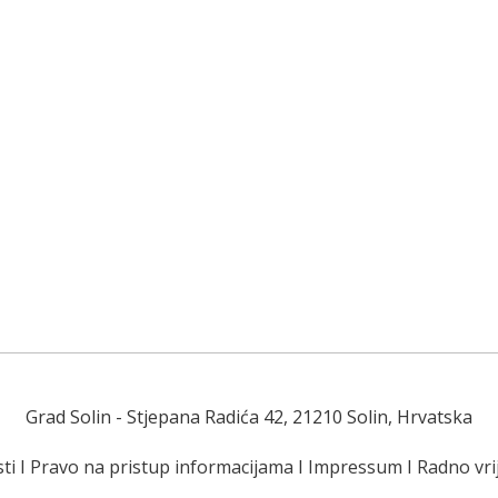
Grad Solin
- Stjepana Radića 42, 21210 Solin, Hrvatska
ti
I
Pravo na pristup informacijama
I
Impressum
I
Radno vr