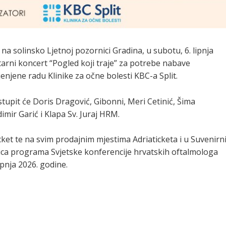
 na solinsko Ljetnoj pozornici Gradina, u subotu, 6. lipnja
tarni koncert “Pogled koji traje” za potrebe nabave
jene radu Klinike za očne bolesti KBC-a Split.
upit će Doris Dragović, Gibonni, Meri Cetinić, Šima
mir Garić i Klapa Sv. Juraj HRM.
cket te na svim prodajnim mjestima Adriaticketa i u Suvenirni
ica programa Svjetske konferencije hrvatskih oftalmologa
lipnja 2026. godine.