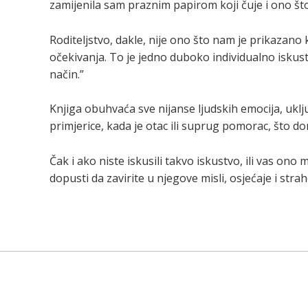
zamijenila sam praznim papirom koji čuje i ono št
Roditeljstvo, dakle, nije ono što nam je prikazano
očekivanja. To je jedno duboko individualno iskus
način.”
Knjiga obuhvaća sve nijanse ljudskih emocija, uklj
primjerice, kada je otac ili suprug pomorac, što do
Čak i ako niste iskusili takvo iskustvo, ili vas on
dopusti da zavirite u njegove misli, osjećaje i stra