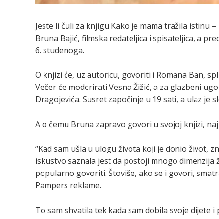
Jeste li čuli za knjigu Kako je mama tražila istinu 
Bruna Bajić, filmska redateljica i spisateljica, a p
6. studenoga.
O knjizi će, uz autoricu, govoriti i Romana Ban, spli
Večer će moderirati Vesna Žižić, a za glazbeni ugo
Dragojevića. Susret započinje u 19 sati, a ulaz je 
A o čemu Bruna zapravo govori u svojoj knjizi, najbo
“Kad sam ušla u ulogu života koji je donio život, 
iskustvo saznala jest da postoji mnogo dimenzija že
popularno govoriti. Štoviše, ako se i govori, smat
Pampers reklame.
To sam shvatila tek kada sam dobila svoje dijete i po