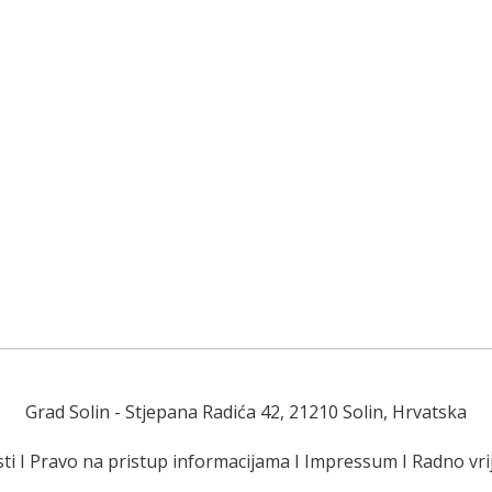
Grad Solin
- Stjepana Radića 42, 21210 Solin, Hrvatska
ti
I
Pravo na pristup informacijama
I
Impressum
I
Radno vr