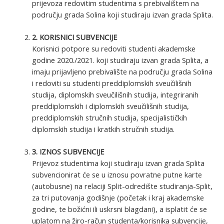
prijevoza redovitim studentima s prebivalištem na
području grada Solina koji studiraju izvan grada Splita.
2. KORISNICI SUBVENCIJE
Korisnici potpore su redoviti studenti akademske
godine 2020./2021. koji studiraju izvan grada Splita, a
imaju prijavljeno prebivalište na području grada Solina
i redoviti su studenti preddiplomskih sveučilišnih
studija, diplomskih sveučilišnih studija, integriranih
preddiplomskih i diplomskih sveučilišnih studija,
preddiplomskih stručnih studija, specijalističkih
diplomskih studija i kratkih stručnih studija.
3. IZNOS SUBVENCIJE
Prijevoz studentima koji studiraju izvan grada Splita
subvencionirat će se u iznosu povratne putne karte
(autobusne) na relaciji Split-odredište studiranja-Split,
za tri putovanja godišnje (početak i kraj akademske
godine, te božićni ili uskrsni blagdani), a isplatit će se
uplatom na žiro-račun studenta/korisnika subvencije,