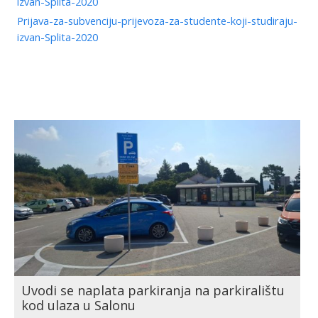
izvan-Splita-2020
Prijava-za-subvenciju-prijevoza-za-studente-koji-studiraju-
izvan-Splita-2020
Uvodi se naplata parkiranja na parkiralištu
kod ulaza u Salonu