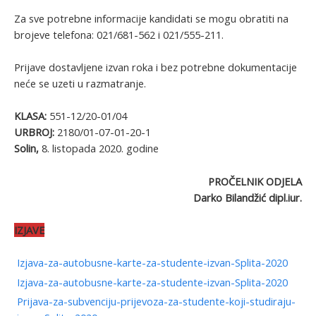
Za sve potrebne informacije kandidati se mogu obratiti na
brojeve telefona: 021/681-562 i 021/555-211.
Prijave dostavljene izvan roka i bez potrebne dokumentacije
neće se uzeti u razmatranje.
KLASA:
551-12/20-01/04
URBROJ:
2180/01-07-01-20-1
Solin,
8. listopada 2020. godine
PROČELNIK ODJELA
Darko Bilandžić dipl.iur.
IZJAVE
Izjava-za-autobusne-karte-za-studente-izvan-Splita-2020
Izjava-za-autobusne-karte-za-studente-izvan-Splita-2020
Prijava-za-subvenciju-prijevoza-za-studente-koji-studiraju-