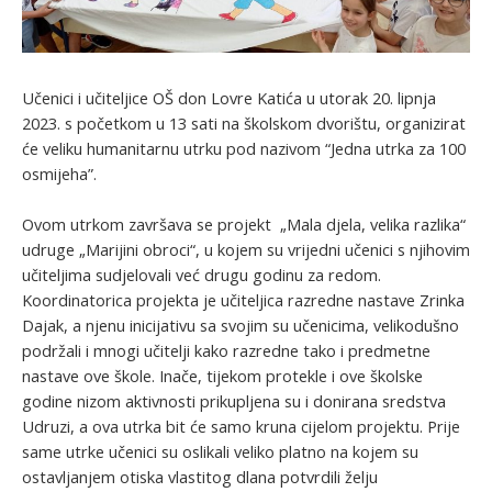
Učenici i učiteljice OŠ don Lovre Katića u utorak 20. lipnja
2023. s početkom u 13 sati na školskom dvorištu, organizirat
će veliku humanitarnu utrku pod nazivom “Jedna utrka za 100
osmijeha”.
Ovom utrkom završava se projekt „Mala djela, velika razlika“
udruge „Marijini obroci“, u kojem su vrijedni učenici s njihovim
učiteljima sudjelovali već drugu godinu za redom.
Koordinatorica projekta je učiteljica razredne nastave Zrinka
Dajak, a njenu inicijativu sa svojim su učenicima, velikodušno
podržali i mnogi učitelji kako razredne tako i predmetne
nastave ove škole. Inače, tijekom protekle i ove školske
godine nizom aktivnosti prikupljena su i donirana sredstva
Udruzi, a ova utrka bit će samo kruna cijelom projektu. Prije
same utrke učenici su oslikali veliko platno na kojem su
ostavljanjem otiska vlastitog dlana potvrdili želju