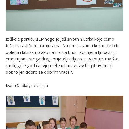
Iz škole poručuju „Mnogo je još životnih utrka koje ćemo
trčati s različitim namjerama. Na tim stazama koraci će biti
poletni i laki samo ako nam srca budu ispunjena ljubavlju i
empatijom. Stoga dragi prijatelji i djeco zapamtite, ma što
radili, gdje god išli, vjerujete u ljubav i živite ljubav čineći
dobro jer dobro se dobrim vraća!“.
Ivana Sedlar, učiteljica