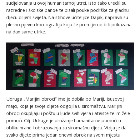
sudjelovanja u ovoj humanitarnoj utrci. Isto tako uredili su
razredne i školske panoe te pisali pouke podrške za gladnu
djecu diljem svijeta. Na stihove učiteljice Dajak, napravili su
plesno pjevnu koreografiju koja će premijerno biti prikazana
na dan same utrke.
Udruga „Marijini obroci“ ime je dobila po Mariji, Isusovoj
majci, koja je svoje dijete odgojila u siromaštvu. Marijini
obroci okupljaju i poštuju ljude svih vjera i ateiste te im žele
pomoći. Cilj Udruge je pružanje humanitarne pomoći u
obliku hrane i obrazovanja za siromašnu djecu. Vizija je da
svako dijete prima jedan dnevni obrok na svom mjestu