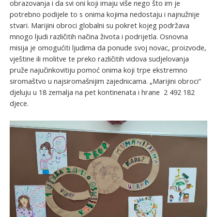
obrazovanja i da svi oni koji imaju više nego što im je
potrebno podijele to s onima kojima nedostaju i najnužnije
stvari. Marijini obroci globalni su pokret kojeg podržava
mnogo ljudi različitih načina života i podrijetla. Osnovna
misija je omogućiti ljudima da ponude svoj novac, proizvode,
vještine ili molitve te preko različitih vidova sudjelovanja
pruže najučinkovitiju pomoć onima koji trpe ekstremno
siromaštvo u najsiromašnijim zajednicama. „Marijini obroci“
djeluju u 18 zemalja na pet kontinenata i hrane 2 492 182
djece.