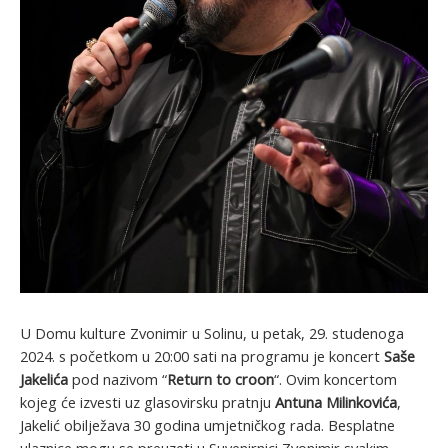
U Domu kulture Zvonimir u Solinu, u petak, 29. studenoga
2024. s početkom u 20:00 sati na programu je koncert
Saše
Jakelića
pod nazivom “
Return to croon
“. Ovim koncertom
kojeg će izvesti uz glasovirsku pratnju
Antuna Milinkovića
,
Jakelić obilježava 30 godina umjetničkog rada. Besplatne