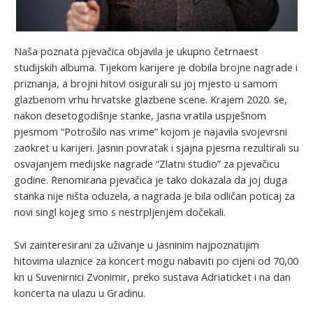
Naša poznata pjevačica objavila je ukupno četrnaest
studijskih albuma. Tijekom karijere je dobila brojne nagrade i
priznanja, a brojni hitovi osigurali su joj mjesto u samom
glazbenom vrhu hrvatske glazbene scene. Krajem 2020. se,
nakon desetogodišnje stanke, Jasna vratila uspješnom
pjesmom “Potrošilo nas vrime” kojom je najavila svojevrsni
zaokret u karijeri. Jasnin povratak i sjajna pjesma rezultirali su
osvajanjem medijske nagrade “Zlatni studio” za pjevačicu
godine. Renomirana pjevačica je tako dokazala da joj duga
stanka nije ništa oduzela, a nagrada je bila odličan poticaj za
novi singl kojeg smo s nestrpljenjem dočekali.
Svi zainteresirani za uživanje u Jasninim najpoznatijim
hitovima ulaznice za koncert mogu nabaviti po cijeni od 70,00
kn u Suvenirnici Zvonimir, preko sustava Adriaticket i na dan
koncerta na ulazu u Gradinu.