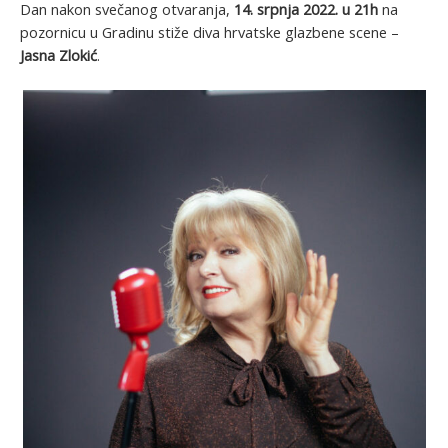
Dan nakon svečanog otvaranja,
14. srpnja 2022. u 21h
na
pozornicu u Gradinu stiže diva hrvatske glazbene scene –
Jasna Zlokić
.