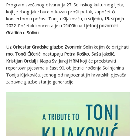
Program svečanog otvaranja 27. Solinskog kulturnog ljeta,
koji je zbog jake bure otkazan prošli petak, započet će
koncertom u počast Toniju Kljakoviću, u
srijedu, 13. srpnja
2022
. Početak koncerta je u
21:00h
na
Ljetnoj pozornici
Gradina
u
Solinu
.
Uz
Orkestar Gradske glazbe Zvonimir Solin
kojim će dirigirati
mo. Tonći Ćićerić
, nastupaju
Petra Roško
,
Saša Jakelić
,
Kristijan Ordulj
i
Klapa Sv. Juraj HRM
koji će predstaviti
repertoar pjesama u čast 90. obljetnici rođenja Solinjanina
Tonija Kljakovića, jednog od najpoznatijih hrvatskih pjevača
zabavne glazbe starije generacije.