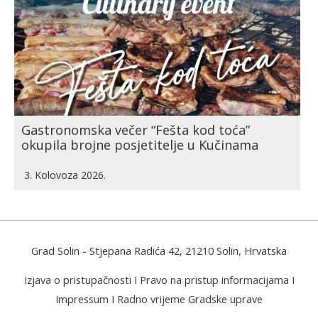
Gastronomska večer “Fešta kod toća”
okupila brojne posjetitelje u Kučinama
3. Kolovoza 2026.
Grad Solin
- Stjepana Radića 42, 21210 Solin, Hrvatska
Izjava o pristupačnosti
I
Pravo na pristup informacijama
I
Impressum
I
Radno vrijeme Gradske uprave