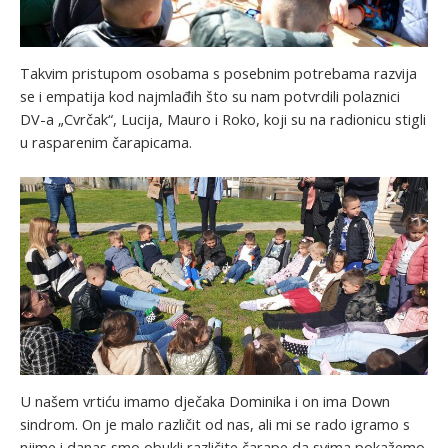
Takvim pristupom osobama s posebnim potrebama razvija
se i empatija kod najmlađih što su nam potvrdili polaznici
DV-a „Cvrčak“, Lucija, Mauro i Roko, koji su na radionicu stigli
u rasparenim čarapicama.
U našem vrtiću imamo dječaka Dominika i on ima Down
sindrom. On je malo različit od nas, ali mi se rado igramo s
njime i danas smo obukli različite čarape da svima pokažemo