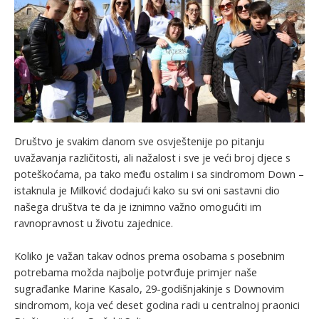
Društvo je svakim danom sve osvještenije po pitanju
uvažavanja različitosti, ali nažalost i sve je veći broj djece s
poteškoćama, pa tako među ostalim i sa sindromom Down –
istaknula je Milković dodajući kako su svi oni sastavni dio
našega društva te da je iznimno važno omogućiti im
ravnopravnost u životu zajednice.
Koliko je važan takav odnos prema osobama s posebnim
potrebama možda najbolje potvrđuje primjer naše
sugrađanke Marine Kasalo, 29-godišnjakinje s Downovim
sindromom, koja već deset godina radi u centralnoj praonici