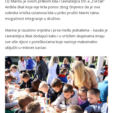
Uz Marinu je ovom prilikom bila i ravnateljica DV-a „Cvrčak“
Anđela Biuk koja nije krila ponos zbog činjenice da je ova
solinska vrtićka ustanova bila u prilici pružiti Marini takvu
mogućnost integracije u društvo.
Marina je izuzetno vrijedna i prva među jednakima – kazala je
ravnateljica Biuk dodajući kako i u vrtićkim skupinama imaju
sve više djece s poteškoćama koje nastoje maksimalno
uključiti u redovni sustav.