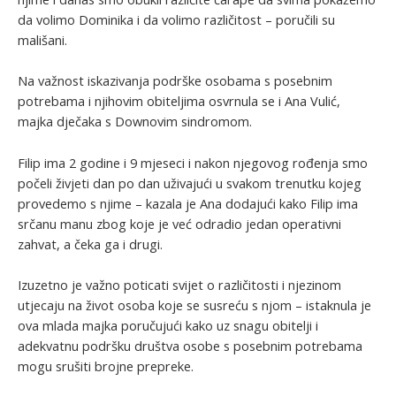
da volimo Dominika i da volimo različitost – poručili su
mališani.
Na važnost iskazivanja podrške osobama s posebnim
potrebama i njihovim obiteljima osvrnula se i Ana Vulić,
majka dječaka s Downovim sindromom.
Filip ima 2 godine i 9 mjeseci i nakon njegovog rođenja smo
počeli živjeti dan po dan uživajući u svakom trenutku kojeg
provedemo s njime – kazala je Ana dodajući kako Filip ima
srčanu manu zbog koje je već odradio jedan operativni
zahvat, a čeka ga i drugi.
Izuzetno je važno poticati svijet o različitosti i njezinom
utjecaju na život osoba koje se susreću s njom – istaknula je
ova mlada majka poručujući kako uz snagu obitelji i
adekvatnu podršku društva osobe s posebnim potrebama
mogu srušiti brojne prepreke.