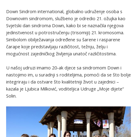
Down Sindrom international, globalno udruženje osoba s
Downovim sindromom, službeno je odredio 21. ožujka kao
Svjetski dan sindroma Down, kako bi se naznačila njegova
jedinstvenost u potrostručenju (trisomiji) 21. kromosoma.
Simbolom obilježavanja određene su šarene i rasparene
čarape koje predstavljaju različitost, težnju, želju i
mogućnost zajedničkog življenja unatoč različitostima.
U našoj udruzi imamo 20-ak djece sa sindromom Down i
nastojimo im, u suradnji s roditeljima, pomoći da se što bolje
integriraju i da ostvare što kvalitetniji život u zajednici –
kazala je Ljubica Milković, voditeljica Udruge „Moje dijete“
Solin.