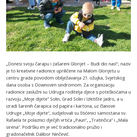
„Donesi svoju čarapu i zašareni Glorijet – Budi dio nas!“, naziv
je to kreativne radionice upriličene na Malom Glorijetu u
centru grada povodom obilježavanja 21. ožujka, Svjetskog
dana osoba s Downovim sindromom. Za organizaciju
radionice zaslužni su Udruga roditelja djece s poteškoćama u
razvoju „Moje dijete“ Solin, Grad Solin i Izletište Jadro, a u
izradi šarenih čarapica od papira i kartona, uz članove
Udruge „Moje dijete“, sudjelovali su štićenici samostana sv.
Rafaela te polaznici dječjih vrtića „Paun“, „Tratinčica“ i „Mala
sirena“. Podršku im je već tradicionalno pružio i
gradonačelnik Dalibor Ninčević.