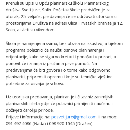
Krenuli su upisi u Opću planinarsku školu Planinarskog
društva Sveti Jure, Solin. Početak škole predviđen je za
utorak, 25. veljače, predavanja će se održavati utorkom u
prostorijama Društva na adresi Ulica Hrvatskih branitelja 12,
Solin, a izleti su vikendom.
Škola je namijenjena svima, bez obzira na iskustvo, a tijekom
programa polaznici će naučiti osnove planinarenja i
orijentacije, kako se sigurno kretati i ponašati u prirodi, a
ponovit će i znanja iz pružanja prve pomoći. Na
predavanjima će biti govora i o tome kako odgovorno
planinariti, pripremiti opremu i koje su tehničke vještine
potrebne za osvajanje vrhova.
Uz teorijska predavanja, planiran je i čitav niz zanimljivih
planinarskih izleta gdje će polaznici primijeniti naučeno i
doživjeti čaroliju prirode.
Prijave i informacije na:
pdsvetijure@gmail.com
ili na mob:
091 497 4086 (Nada) i 098 920 1545 (Dražen)