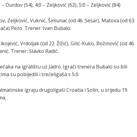
– Durdov (54), 4:0 – Zeljković (62), 5:0 – Zeljković (84)
ov, Zeljković, Vuknić, Šimunac (od 46. Sesar), Matova (od 63.
ljača) Pezo. Trener: Ivan Bubalo.
ojević, Vrdoljak (od 22. Žižić), Gilić-Kuko, Božinović (od 46.
anić. Trener: Slavko Radić.
ečaka na igralištu uz Jadro. Igrači trenera Bubalo su bili
ma su pobijedili i trećeligaša s 5:0.
atinske igraju drugoligaši Croatia i Solin, u srijedu 19.
ma.