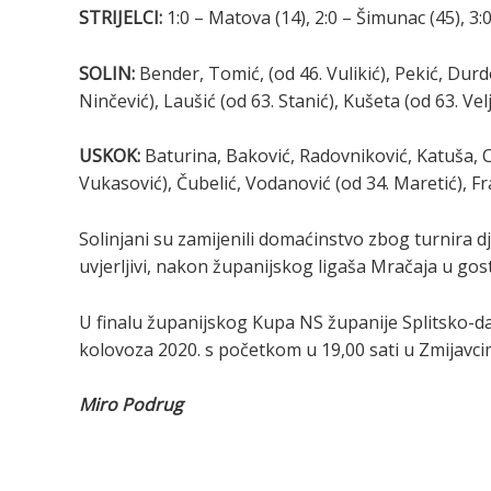
STRIJELCI:
1:0 – Matova (14), 2:0 – Šimunac (45), 3:0 
SOLIN:
Bender, Tomić, (od 46. Vulikić), Pekić, Durd
Ninčević), Laušić (od 63. Stanić), Kušeta (od 63. Ve
USKOK:
Baturina, Baković, Radovniković, Katuša, Cik
Vukasović), Čubelić, Vodanović (od 34. Maretić), Fr
Solinjani su zamijenili domaćinstvo zbog turnira dj
uvjerljivi, nakon županijskog ligaša Mračaja u gosti
U finalu županijskog Kupa NS županije Splitsko-dalm
kolovoza 2020. s početkom u 19,00 sati u Zmijavci
Miro Podrug